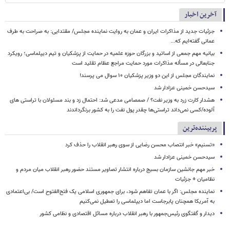
آخرین اخبار
جزئیات جدید از مذاکرات ایران و عمان به روایت نماینده مجلس/ مقتدایی: به صراحت به طرف
عمانی گفته‌ایم که...
بیانیه مهم جمعی از اساتید و بزرگان حوزه علمیه در حمایت از پزشکیان و تیم دیپلماسی؛ رویکرد
جنابعالی در مسأله مذاکرات مورد حمایت مراجع عظام تقلید است
نمایندگان مجلس از این دو وزیر پزشکیان ۱۰ سوال می پرسند!
سیدحسن خمینی عزادار شد
هشدار کارت زرد به وزیر نفت؟ / صمصامی مدعی شد: احتمال زد و بند مسئولان با تراستی های
آلوده/کسی نمی‌داند تراستی‌ها چقدر پول نفت را به کشور برنگرداندند
پربیننده‌ترین
«تسنیم» خبر انتصاب محسن رضایی از سوی رهبر انقلاب را حذف کرد
سیدحسن خمینی عزادار شد
خبر مهم جانشین سازمان بسیج درباره انتشار تصاویر مستند حضور رهبر انقلاب میان مردم و
نظامیان + جزئیات
نماینده مجلس: اگر با عمان تفاهم شود، برای جمهوری اسلامی یک فتح‌الفتوح است/ بی‌اعتمادی
به آمریکا همچنان پابرجاست اما دیپلماسی را تعطیل نمی‌کنیم
دیدار و گفتگوی رئیس‌جمهور با رهبر انقلاب درباره مسائل اقتصادی و نظامی کشور