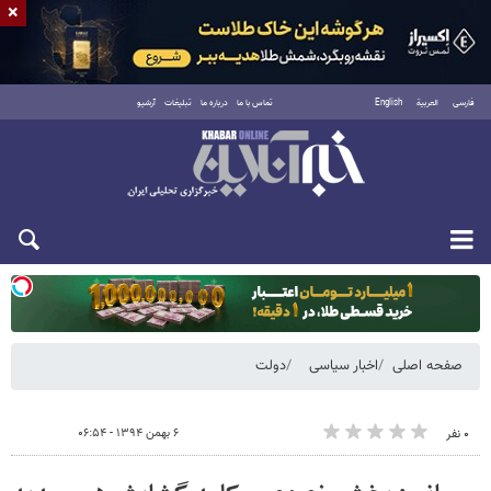
×
فارسی
العربية
English
تماس با ما
درباره ما
تبلیغات
آرشیو
یکشنبه ۱۸ مرداد ۱۴۰۵
صفحه اصلی
اخبار سیاسی
دولت
۶ بهمن ۱۳۹۴ - ۰۶:۵۴
۰ نفر