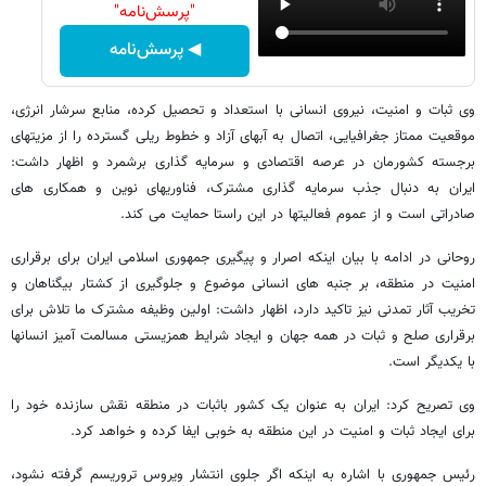
"پرسش‌نامه"
◀ پرسش‌نامه
وی ثبات و امنیت، نیروی انسانی با استعداد و تحصیل کرده، منابع سرشار انرژی،
موقعیت ممتاز جغرافیایی، اتصال به آبهای آزاد و خطوط ریلی گسترده را از مزیتهای
برجسته کشورمان در عرصه اقتصادی و سرمایه گذاری برشمرد و اظهار داشت:
ایران به دنبال جذب سرمایه گذاری مشترک، فناوریهای نوین و همکاری های
صادراتی است و از عموم فعالیتها در این راستا حمایت می کند.
روحانی در ادامه با بیان اینکه اصرار و پیگیری جمهوری اسلامی ایران برای برقراری
امنیت در منطقه، بر جنبه های انسانی موضوع و جلوگیری از کشتار بیگناهان و
تخریب آثار تمدنی نیز تاکید دارد، اظهار داشت: اولین وظیفه مشترک ما تلاش برای
برقراری صلح و ثبات در همه جهان و ایجاد شرایط همزیستی مسالمت آمیز انسانها
با یکدیگر است.
وی تصریح کرد: ایران به عنوان یک کشور باثبات در منطقه نقش سازنده خود را
برای ایجاد ثبات و امنیت در این منطقه به خوبی ایفا کرده و خواهد کرد.
رئیس جمهوری با اشاره به اینکه اگر جلوی انتشار ویروس تروریسم گرفته نشود،