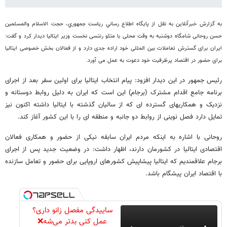
به گزارش خبرآنلاين به نقل از پايگاه اطلاع رساني رياست جمهوري، حجت الاسلام والمسلمین
حسن روحانی شامگاه دوشنبه به وقت محلی با متئو رنتسی نخست وزیر ایتالیا دیدار کرد و گفت:
ایران برای گسترش تعاملات بین المللی خود اراده جدی دارد و از فعالان بخش خصوصی ایتالیا
برای حضور در اقتصاد پرظرفیت خود دعوت به عمل می آورد.
رئیس جمهور در این دیدار افزود: پیام انتخاب ایتالیا برای اولین سفر بعد از اجرای
برنامه جامع اقدام مشترک (برجام) این است که ایران به دلیل روابط دوستانه و
نزدیک و همکاریهای گسترده ای که از سالیان گذشته با ایتالیا داشته اکنون نیز
تمایل دارد فصل نوینی از روابط دو جانبه و منطقه ای را با این کشور آغاز کند.
روحانی با اشاره به اینکه مردم ایران سابقه نیکی از حضور و همکاری فعالان
اقتصادی ایتالیا در کشورمان دارند، اظهار داشت: در وضعیت جدید پس از اجرای
برجام علاقمندیم که ایتالیا پیشاپیش کشورهای اروپایی برای حضور و تعامل سازنده
با اقتصاد ایران پیشگام باشد.
ساییدگی مفصل زانو داری؟
عمل کنی بدتر می‌شه❌