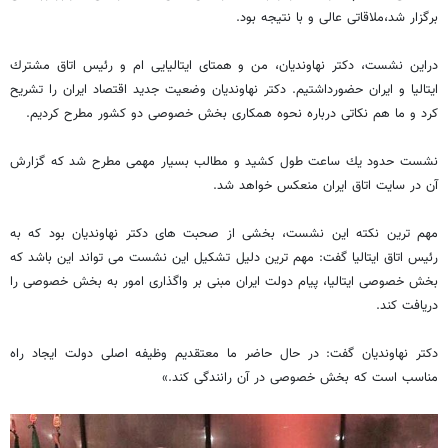
برگزار شد،ملاقاتی عالی و با نتيجه بود.
دراين نشست، دكتر نهاونديان، من و همتای ايتاليايی ام و رئيس اتاق مشترك
ايتاليا و ايران حضورداشتيم. دكتر نهاونديان وضعيت جديد اقتصاد ايران را تشريح
كرد و ما هم نكاتی درباره نحوه همكاری بخش خصوصی دو كشور مطرح كرديم.
نشست حدود يك ساعت طول كشيد و مطالب بسيار مهمی مطرح شد كه گزارش
آن در سايت اتاق ايران منعكس خواهد شد.
مهم ترين نكته اين نشست، بخشی از صحبت های دكتر نهاونديان بود كه به
رئيس اتاق ايتاليا گفت: مهم ترين دليل تشكيل اين نشست می تواند اين باشد كه
بخش خصوصی ايتاليا، پيام دولت ايران مبنی بر واگذاری امور به بخش خصوصی را
دريافت كند.
دكتر نهاونديان گفت: در حال حاضر ما معتقديم وظيفه اصلی دولت ايجاد راه
مناسب است كه بخش خصوصی در آن رانندگی كند.»