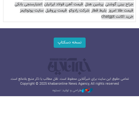
جراح بینی گوشتی
پرشین هتل
قیمت آهن فولاد ایرانیان
اعتبارسنجی بانکی
قیمت طلا امروز
بلیط قطار
شرکت رادوکو
قیمت پروفیل
سایت یوتوتایمز
خرید اکانت chatgpt
نسخه دسکتاپ
تمامی حقوق این سایت برای خبرآنلاین محفوظ است. نقل مطالب با ذکر منبع بلامانع است.
Copyright © 2025 khabaronline News Agancy, All rights reserved
طراحی و تولید: نستوه