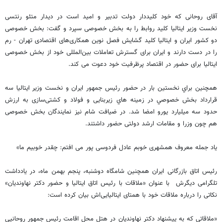
آقای روحانی که خود کلیددار دولت تدبیر و امید است در دیدار متئو رنتسی
نخست وزیر ایتالیا کلید روابط را به بخش خصوصی سپرد و گفت: بخش خصوصی
دو کشور ایران و ایتالیا کلید گشایش فصل نوین همکاری‌های اقتصادی تهران - رم
را در دست دارند و ایران برای گسترش تعاملات بین‌المللی خود از بخش خصوصی
ایتالیا برای حضور در اقتصاد پرظرفیت خود دعوت می کند.
همچنین براي نخستین بار در حضور رئیس جمهور ایران و نخست وزیر ایتالیا سه
قرارداد بخش خصوصي در زمينه هاي زيربنايی و فولاد و كشتی‌سازی به ارزش
حدود سه ميليارد يورو امضا شد. در ضیافت شام نیز نمایندگان بخش خصوصی
هم چون وزرا و مقامات ارشد دولتی حضور داشتند.
یاد جمله معروف همشهری خوبم عادل فردوسی پور می افتم: چقدر خوبیم ما»
رئیس اتاق بازرگانی ایران همچنین شامگاه دوشنبه، پنجم بهمن ماه، در یادداشت
تلگرامی دیگرش با عنوان «ملاقات با رئيس اتاق ايتاليا و حضور دكتر نهاونديان»
نکاتی را درباره ملاقات خود با همتای ایتالیایی‌اش بیان کرده است:
«ملاقاتی كه به پيشنهاد دكتر نهاونديان در هتل محل اقامت رئيس جمهور روحانيی