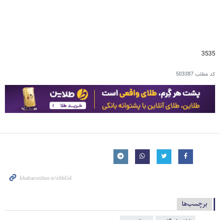
3535
کد مطلب
503387
برچسب‌ها