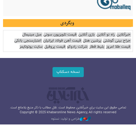
وبگردی
خبرآنلاین
راه نو آنلاین
بازی آنلاین
قیمت تلویزیون سونی
مبل مینیمال
جراح بینی گوشتی
پرشین هتل
قیمت آهن فولاد ایرانیان
اعتبارسنجی بانکی
قیمت طلا امروز
بلیط قطار
شرکت رادوکو
قیمت پروفیل
سایت یوتوتایمز
نسخه دسکتاپ
تمامی حقوق این سایت برای خبرآنلاین محفوظ است. نقل مطالب با ذکر منبع بلامانع است.
Copyright © 2025 khabaronline News Agancy, All rights reserved
طراحی و تولید: نستوه