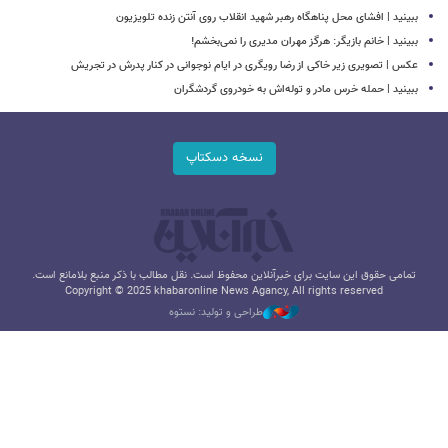
ببینید | افشای محل پناهگاه‌ رهبر شهید انقلاب روی آنتن زنده تلویزیون
ببینید | خانم بازیگر: هرگز مهران مدیری را نمی‌بخشم!
عکس | تصویری زیر خاکی از رضا رویگری در ایام نوجوانی در کنار پدرش در تجریش
ببینید | حمله خرس مادر و توله‌اش به خودروی گردشگران
نسخه دسکتاپ
تمامی حقوق این سایت برای خبرآنلاین محفوظ است. نقل مطالب با ذکر منبع بلامانع است.
Copyright © 2025 khabaronline News Agancy, All rights reserved
طراحی و تولید: نستوه