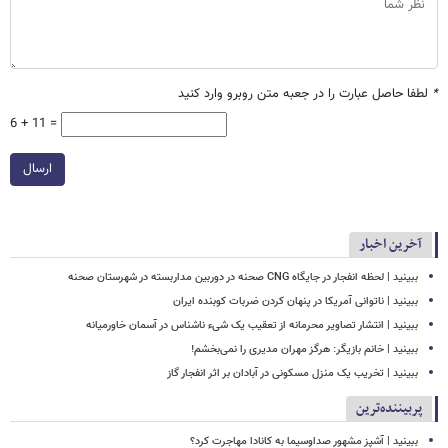
*
لطفا حاصل عبارت را در جعبه متن روبرو وارد کنید
6 + 11 =
ارسال
آخرین اخبار
ببینید | لحظه انفجار در جایگاه CNG صحنه در دوربین مداربسته در شهرستان صحنه
‏ببینید | ناتوانی آمریکا در پنهان کردن ضربات کوبنده ایران
ببینید | انتشار تصاویر محرمانه از تعقیب یک شیء ناشناس در آسمان خاورمیانه
ببینید | خانم بازیگر: هرگز مهران مدیری را نمی‌بخشم!
ببینید | تخریب یک منزل مسکونی در آبادان بر اثر انفجار گاز
پربیننده‌ترین
ببینید | آشپز مشهور صداوسیما به کانادا مهاجرت کرد؟