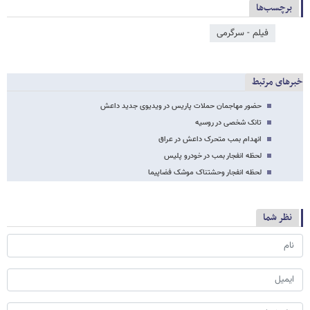
برچسب‌ها
فیلم - سرگرمی
خبرهای مرتبط
حضور مهاجمان حملات پاریس در ویدیوی جدید داعش
تانک شخصی در روسیه
انهدام بمب متحرک داعش در عراق
لحظه انفجار بمب در خودرو پلیس
لحظه انفجار وحشتناک موشک فضاپیما
نظر شما