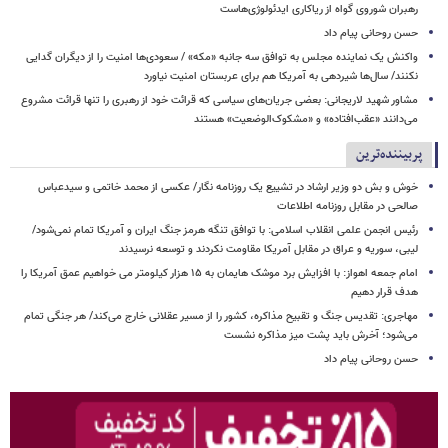
رهبران شوروی گواه از ریاکاری ایدئولوژی‌هاست
حسن روحانی پیام داد
واکنش یک نماینده مجلس به توافق سه جانبه «مکه» / سعودی‌ها امنیت را از دیگران گدایی
نکنند/ سال‌ها شیردهی به آمریکا هم برای عربستان امنیت نیاورد
مشاور شهید لاریجانی: بعضی جریان‌های سیاسی که قرائت خود از رهبری را تنها قرائت مشروع
می‌دانند «عقب‌افتاده» و «مشکوک‌الوضعیت» هستند
پربیننده‌ترین
خوش و بش دو وزیر ارشاد در تشییع یک روزنامه نگار/ عکسی از محمد خاتمی و سیدعباس
صالحی در مقابل روزنامه اطلاعات
رئیس انجمن علمی انقلاب اسلامی: با توافق تنگه هرمز جنگ ایران و آمریکا تمام نمی‌شود/
لیبی، سوریه و عراق در مقابل آمریکا مقاومت نکردند و توسعه نرسیدند
امام‌ جمعه اهواز: با افزایش برد موشک هایمان به ۱۵ هزار کیلومتر می خواهیم عمق آمریکا را
هدف قرار دهیم
مهاجری: تقدیس جنگ و تقبیح مذاکره، کشور را از مسیر عقلانی خارج می‌کند/ هر جنگی تمام
می‌شود؛ آخرش باید پشت میز مذاکره نشست
حسن روحانی پیام داد