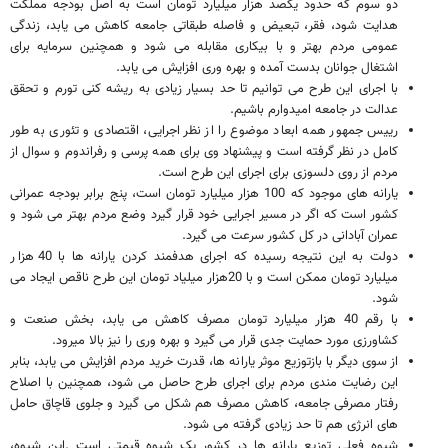
دو سوم که حدود یکصد هزار میلیارد تومان است به اصل بودجه مملکت
هدایت شود، فقر، تبعیض و فاصله طبقاتی جامعه کاهش می یابد، زندگی
عمومی مردم بهتر و با بیکاری مقابله می شود و همچنین سرمایه برای
اشتغال جوانان بدست آمده و بهره وری افزایش می یابد.
با اجرای این طرح می توانیم تا حد بسیار زیادی به ریشه کنی تورم و تحقق
عدالت در جامعه امیدوارم باشیم.
رییس جمهور همه ابعاد موضوع را از نظر اجرایی، اقتصادی و تئوری به طور
کامل در نظر گرفته است و پیشنهاد وی برای همه پرسی و رفراندوم و سوال از
مردم از روی دلسوزی برای اجرای این طرح است.
یارانه های موجود که 100 هزار میلیارد تومان است، پنج برابر بودجه عمرانی
کشور است که اگر در مسیر اجرایی خود قرار گیرد وضع مردم بهتر می شود و
عمران آبادانی در کل کشور سرعت می گیرد.
دولت به این نتیجه رسیده که اجرای هدفمند کردن یارانه ها با 40 هزار
میلیارد تومان ممکن است و با 20هزار میلیاد تومان این طرح ناقص ایجاد می
شود.
با رقم 40 هزار میلیارد تومان مصرف کاهش می یابد، بخش صنعت و
کشاورزی مورد حمایت جدی قرار می گیرد و بهره وری را نیز بالا میرود.
از سوی دیگر با بازتوزیع موثر یارانه ها، قدرت خرید مردم افزایش می یابد، بنابر
این رضایت مندی مردم برای اجرای طرح حاصل می شود، همچنین با اصلاح
رفتار مصرفی جامعه، کاهش مصرف هم شکل می گیرد و جلوی قاچاق حامل
های انرژی هم تا حد زیادی گرفته می شود.
شیوه فعلی توزیع یارانه ها در کشور یک شیوه قیمتی است .این شیوه،