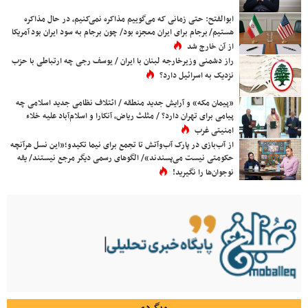
ابوالفتح: حتی زمانی که می‌گوییم مذاکره نمی‌کنیم، در حال مذاکره
هستیم/ برجام برای ایران معجزه بود/ چون برجام به سود ایران بود آمریکا
از آن خارج شد
راز دشمنی وزیرخارجه لبنان با ایران / یوسف رجی چه ارتباطی با حزب
نزدیک به اسرائیل دارد؟
«پیمان مکه» و آرایش جدید منطقه / ائتلاف نظامی جدید اسلامی چه
پیامی برای تهران دارد؟ / مثلث ریاض، آنکارا و اسلام‌آباد علیه خلاء
امنیتی غرب
از آب‌بازی در پارک آب‌وآتش تا تجمع برای نیما تکیدو؛«این نسل هرآنچه
حکومتی نیست می‌پسندند»/ الگوهای رسمی دیگر مرجع نیستند/ یقه
نوجوان‌ها را نگیرید!