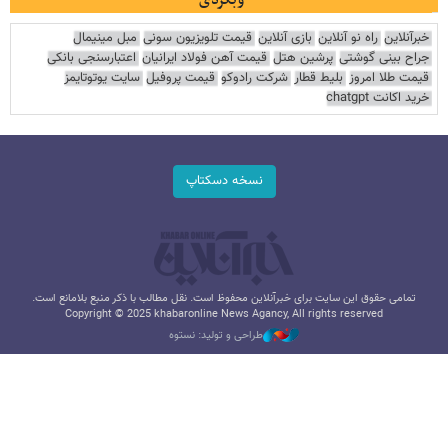
وبگردی
خبرآنلاین
راه نو آنلاین
بازی آنلاین
قیمت تلویزیون سونی
مبل مینیمال
جراح بینی گوشتی
پرشین هتل
قیمت آهن فولاد ایرانیان
اعتبارسنجی بانکی
قیمت طلا امروز
بلیط قطار
شرکت رادوکو
قیمت پروفیل
سایت یوتوتایمز
خرید اکانت chatgpt
نسخه دسکتاپ
تمامی حقوق این سایت برای خبرآنلاین محفوظ است. نقل مطالب با ذکر منبع بلامانع است.
Copyright © 2025 khabaronline News Agancy, All rights reserved
طراحی و تولید: نستوه