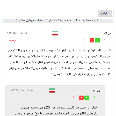
نظرات
نظرات منتشر شده: 4
نظرات در صف انتشار: 0
نظرات غیرقابل انتشار: 0
بی نام
۰۴:۰۴ - ۱۳۹۴/۱۱/۱۰
پاسخ
2
2
خیلی عالیه ازشون مالیات بگیرید اینها یک پیرهن تایلندی رو میخرن 20 تومن
میدن 80 تومن و بقیه اجناس هم همینطور خواهشا مالیاتشون رو بیشتر کنید
و بر خریدهاشون و دریافت و پرداخت و فروششون نظارت کنید این حرفا هم
همه مظلوم نمایی هست چرا فقط کارمندا باید مالیات بدن؟ حالا بیا هی اینجا
کامنت بذار و جزع و فزع کن فایده نداره برات
بی نام
۰۹:۰۷ - ۱۳۹۴/۱۱/۱۷
0
0
خیلی ناراحتی بیا کاسب شو پیراهن 20تومنی ببینم میتونی
بفروشی 80تومن سر 4ماه نشده همچین با مخ میخوری زمین