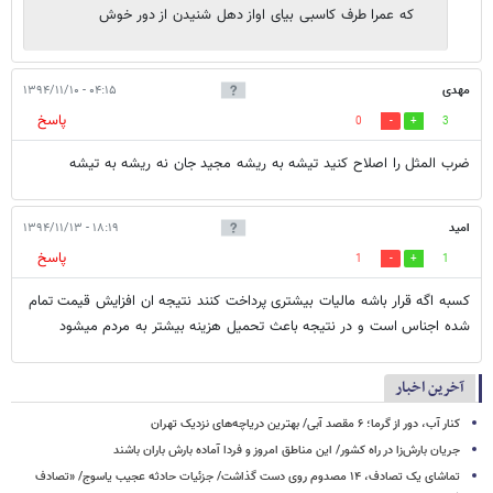
که عمرا طرف کاسبی بیای اواز دهل شنیدن از دور خوش
مهدی
۰۴:۱۵ - ۱۳۹۴/۱۱/۱۰
پاسخ
0
3
ضرب المثل را اصلاح کنید تیشه به ریشه مجید جان نه ریشه به تیشه
امید
۱۸:۱۹ - ۱۳۹۴/۱۱/۱۳
پاسخ
1
1
کسبه اگه قرار باشه مالیات بیشتری پرداخت کنند نتیجه ان افزایش قیمت تمام
شده اجناس است و در نتیجه باعث تحمیل هزینه بیشتر به مردم میشود
آخرین اخبار
کنار آب، دور از گرما؛ ۶ مقصد آبی/ بهترین دریاچه‌های نزدیک تهران
جریان بارش‌زا در راه کشور/ این مناطق امروز و فردا آماده بارش باران باشند
تماشای یک تصادف، ۱۴ مصدوم روی دست گذاشت/ جزئیات حادثه عجیب یاسوج/ «تصادف