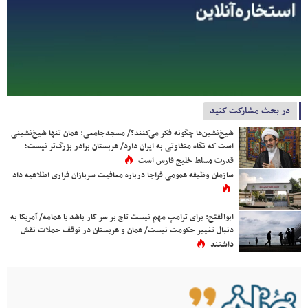
در بحث مشارکت کنید
شیخ‌نشین‌ها چگونه فکر می‌کنند؟/ مسجدجامعی: عمان تنها شیخ‌نشینی
است که نگاه متفاوتی به ایران دارد/ عربستان برادر بزرگ‌تر نیست؛
قدرت مسلط خلیج فارس است
سازمان وظیفه عمومی فراجا درباره معافیت سربازان فراری اطلاعیه داد
ابوالفتح: برای ترامپ مهم نیست تاج بر سر کار باشد یا عمامه/ آمریکا به
دنبال تغییر حکومت نیست/ عمان و عربستان در توقف حملات نقش
داشتند