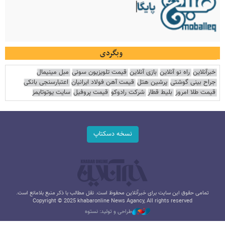
وبگردی
خبرآنلاین
راه نو آنلاین
بازی آنلاین
قیمت تلویزیون سونی
مبل مینیمال
جراح بینی گوشتی
پرشین هتل
قیمت آهن فولاد ایرانیان
اعتبارسنجی بانکی
قیمت طلا امروز
بلیط قطار
شرکت رادوکو
قیمت پروفیل
سایت یوتوتایمز
نسخه دسکتاپ
تمامی حقوق این سایت برای خبرآنلاین محفوظ است. نقل مطالب با ذکر منبع بلامانع است.
Copyright © 2025 khabaronline News Agancy, All rights reserved
طراحی و تولید: نستوه