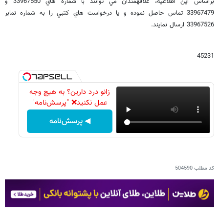
براساس اين اطلاعيه، علاقه‏مندان مي توانند با شماره هاي 33967550 و
33967479 تماس حاصل نموده و يا درخواست هاي کتبي را به شماره نمابر
33967526 ارسال نمايند.
45231
زانو درد دارین؟ به هیچ وجه
عمل نکنید❌ "پرسش‌نامه"
◀ پرسش‌نامه
کد مطلب
504590