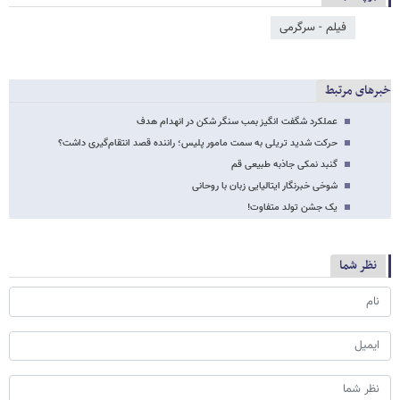
فیلم - سرگرمی
خبرهای مرتبط
عملکرد شگفت انگیز بمب سنگر شکن در انهدام هدف
حرکت شدید تریلی به سمت مامور پلیس؛ راننده قصد انتقام‌گیری داشت؟
گنبد نمکی جاذبه طبیعی قم
شوخی خبرنگار ایتالیایی زبان با روحانی
یک جشن تولد متفاوت!
نظر شما