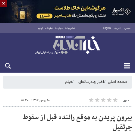
×
فارسی
العربية
English
تماس با ما
درباره ما
تبلیغات
آرشیو
جمعه ۱۶ مرداد ۱۴۰۵
صفحه اصلی
اخبار چندرسانه‌ای
فیلم
۱۰ بهمن ۱۳۹۴ - ۱۵:۳۰
۰ نفر
بیرون پریدن به موقع راننده قبل از سقوط
جرثقیل