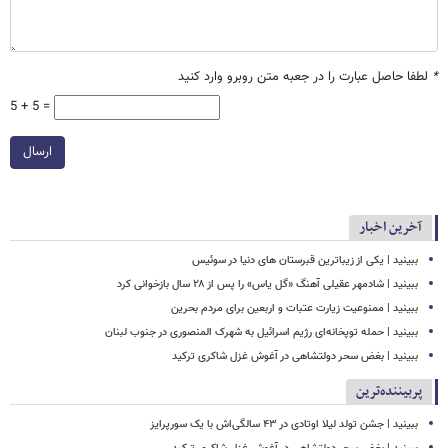
*
لطفا حاصل عبارت را در جعبه متن روبرو وارد کنید
5 + 5 =
ارسال
آخرین اخبار
ببینید | یکی از زیباترین قبرستان های دنیا در سوئیس
ببینید | شادمهر عقیلی آهنگ «گل یاس» را پس از ۲۸ سال بازخوانی کرد
ببینید | ممنوعیت زیارت عتبات و اربعین برای مردم بحرین
ببینید | حمله توپخانه‌ای رژیم اسرائیل به شهرک المنصوری در جنوب لبنان
ببینید | بغض سحر دولتشاهی در آغوش غزل شاکری ترکید
پربیننده‌ترین
ببینید | جشن تولد لیلا اوتادی در ۴۳ سالگی‌اش با یک سورپرایز