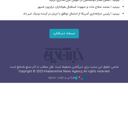
ببینید | بغض سحر دولتشاهی در آغوش غزل شاکری ترکید
ببینید | محمد صلاح مات و مبهوت استقبال هواداران ترابزون اسپور
ببینید | رئیس خزانه‌داری آمریکا از احتمال توافق با ایران در آینده نزدیک خبر داد
نسخه دسکتاپ
تمامی حقوق این سایت برای خبرآنلاین محفوظ است. نقل مطالب با ذکر منبع بلامانع است.
Copyright © 2025 khabaronline News Agancy, All rights reserved
طراحی و تولید: نستوه