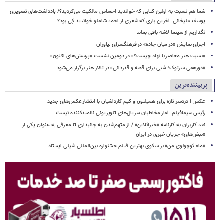
شما هم نسبت به اولین کتابی که خواندید احساس مالکیت می‌کردید؟/ یادداشت‌های تصویری
یوسف علیخانی: آخرین باری که شعری از احمد شاملو خواندید کِی بود؟
نگذاریم از سینما لاشه باقی بماند
اجرای نمایش «در میان جاده» در فرهنگسرای نیاوران
«نسبت هنر معاصر با نهاد چیست؟» در دومین نشست «پرسش‌های اکنون»
«دورهمی سرتوک؛ شبی برای قصه و قدردانی» در تالار هنر برگزار می‌شود
پربیننده‌ترین
عکس | دردسر تازه برای همیلتون و کیم کارداشیان با انتشار عکس‌های جدید
رئیس سیمافیلم: آمار مخاطبان سریال‌های تلویزیونی ناامیدکننده نیست
نقد کاربران به کارنامه «خبرآنلاین» / از متهم‌شدن به جانبداری تا معرفی به عنوان یکی از
«نبض‌های» جریان خبری در ایران
«ماه کوچولوی من» بر سکوی بهترین فیلم جشنواره بین‌المللی شیلی ایستاد