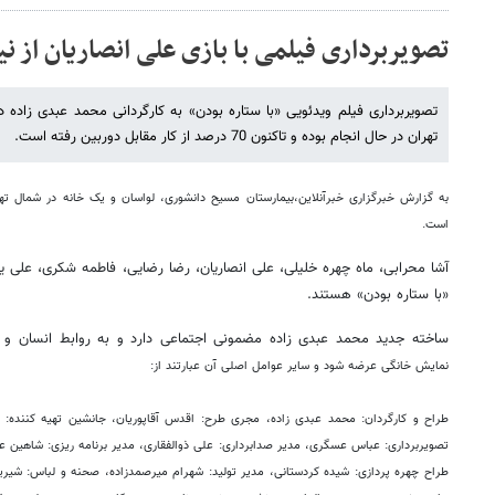
تصویربرداری فیلمی با بازی علی انصاریان از 
تصویربرداری فیلم ویدئویی «با ستاره بودن» به کارگردانی محمد عبدی زاده
تهران در حال انجام بوده و تاکنون 70 درصد از کار مقابل دوربین رفته است.
به گزارش خبرگزاری خبرآنلاین،بیمارستان مسیح دانشوری، لواسان و یک خانه در شمال ته
است.
آشا محرابی، ماه چهره خلیلی، علی انصاریان، رضا رضایی، فاطمه شکری، علی یع
«با ستاره بودن» هستند.
ساخته جدید محمد عبدی زاده مضمونی اجتماعی دارد و به روابط انسان و 
نمایش خانگی عرضه شود و سایر عوامل اصلی آن عبارتند از:
طراح و کارگردان: محمد عبدی زاده، مجری طرح: اقدس آقاپوریان، جانشین تهیه کننده:
تصویربرداری: عباس عسگری، مدیر صدابرداری: علی ذوالفقاری، مدیر برنامه ریزی: شاهین عبد
طراح چهره پردازی: شیده کردستانی، مدیر تولید: شهرام میرصمدزاده، صحنه و لباس: شیرین