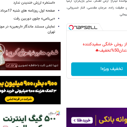
 تیتراژ: آرش آهنگر، ساير بازيگران: ارمیا
«استخر» ارزش خندیدن ندارد
 حقیقت زاده، مرجان مقدسی، الناز خسروانی،
صفحه اول روزنامه های شنبه 17مرداد 1405
یمانی.
«بی‌نامی» جلوی دوربین رفت
نمایش مستند ماندگار «اربعین» در مو
تهران
 از روش خانگی سفیدکننده
دان50%تخفیف🔥
تخفیف ویژه!