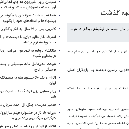
سوسن پرور: تلویزیون به جای اهالی‌اش
آورد که نه دلسوزش هستند و نه تعصب
نیمه گذشت
شما نظر بدهید/ خبرآنلاین را چگونه می‌
پیشنهادها و انتقادهای خود را بگویید
 در حال حاضر در لوکیشنی واقع در غرب
کامرون پس از ۲۱ سال به فکر واگذاری «آواتار» افتاد
اعتراف تلخ خالق «بازی تاج‌وتخت»؛ با 
دست‌وپنجه نرم کرده‌ام
«ناتاشا» دوباره به تلویزیون می‌آید؛ رویا
ران از دیگر لوکیشن های اصلی این فیلم بوده
«روشنایی شب»
عیادت مدیرعامل خانه موسیقی و جمعی 
فرهنگی از ایرج
قوبی، راشین دیدنده و... بازیگران اصلی
اکران و نقد «کریستوفرها» در سینماتک 
ایران
خیانت می پردازد.
فیلم قرار است از شبکه
پیام معاون وزیر فرهنگ به مناسبت روز 
شد
«مدیر مدرسه» جلال آل احمد سریال م
 حسین اطحمی، نویسنده: حمید سلیمانی، مدیر
میراث بلا تار در جشنواره فیلم سارایوو
ی زاده، دستیار اول کارگردان: شروینه دیدنده،
کارگردان بزرگ روی پرده می‌رود
 اتفاق، مشاور رسانه ای: امین اعتمادی، جلوه
انتقاد از تازه ترین فبلم سینمایی س