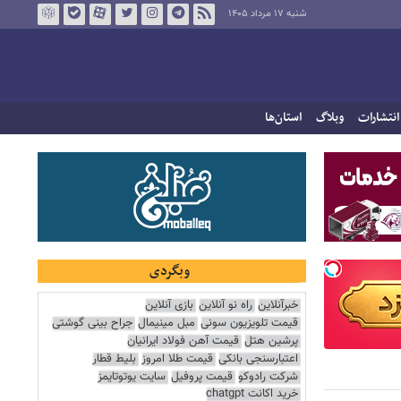
شنبه ۱۷ مرداد ۱۴۰۵
انتشارات
وبلاگ
استان‌ها
وبگردی
خبرآنلاین
راه نو آنلاین
بازی آنلاین
قیمت تلویزیون سونی
مبل مینیمال
جراح بینی گوشتی
پرشین هتل
قیمت آهن فولاد ایرانیان
اعتبارسنجی بانکی
قیمت طلا امروز
بلیط قطار
شرکت رادوکو
قیمت پروفیل
سایت یوتوتایمز
خرید اکانت chatgpt