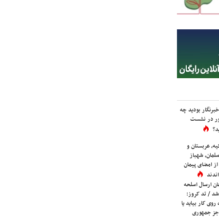
برنگار بودید چه
ور در نشست
د؟
یه، عربستان و
لمان، شهباز
ز امضای پیمان
ندند
ان ارسال اسلحه
شد / تد کروز:
روی کار بیاید یا
جز جمهوری