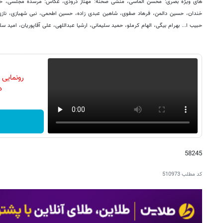
های ویژه بصری: محسن الماسی، منشی صحنه: مهناز درودی، عکاس: مرسده مجلسی، خواننده
خندان، حسین دالمن، فرهاد صفوی، شاهین عبدی زاده، حسین اطحمی، نبی شهبازی، نازی
حبیب ا... بهرام بیگی، الهام کرملو، حمید سلیمانی، ارشیا عبداللهی، علی آقاپوریان، امید سل
رونمایی
دن
58245
کد مطلب
510973