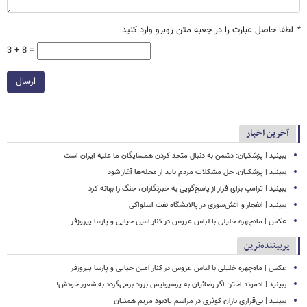
*
لطفا حاصل عبارت را در جعبه متن روبرو وارد کنید
3 + 8 =
ارسال
آخرین اخبار
ببینید | پزشکیان: دشمن به دنبال متحد کردن همسایگان ما علیه ایران است
ببینید | پزشکیان: حل مشکلات مردم باید از محله‌ها آغاز شود
ببینید | ترامپ برای فرار از پاسخ‌گویی به خبرنگاران، جنگ را بهانه کرد
ببینید | انفجار و آتش‌سوزی در پالایشگاه نفت اسلواکی
عکس | ماه‌چهره خلیلی با لباس عروس در کنار امین حیایی و پارسا پیروزفر
پربیننده‌ترین
عکس | ماه‌چهره خلیلی با لباس عروس در کنار امین حیایی و پارسا پیروزفر
ببینید | ادموند اختر: اگر رضائیان به پرسپولیس برود برمی‌گردد به شعور خودش!
ببینید | بی‌قراری باران کوثری در مراسم یادبود مریم همتیان