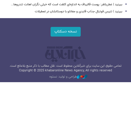
ببینید | عطریانفر: پوست قالیباف به اندازه‌ای کلفت است که خیلی نگران اهانت تندروها...
ببینید | تنیس فوتبال جذاب قایدی و مغانلو با دوستانشان در تعطیلات
نسخه دسکتاپ
تمامی حقوق این سایت برای خبرآنلاین محفوظ است. نقل مطالب با ذکر منبع بلامانع است.
Copyright © 2025 khabaronline News Agancy, All rights reserved
طراحی و تولید: نستوه