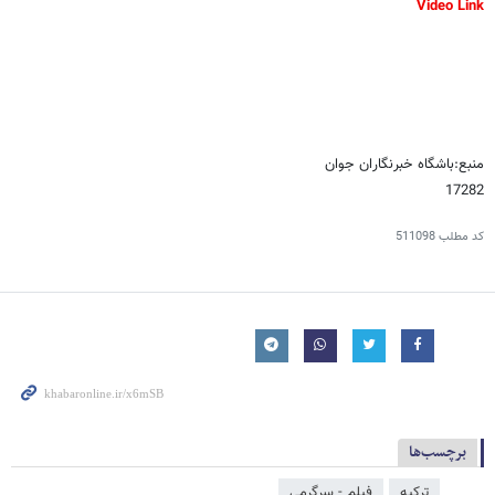
Video Link
منبع:باشگاه خبرنگاران جوان
17282
کد مطلب
511098
برچسب‌ها
ترکیه
فیلم - سرگرمی