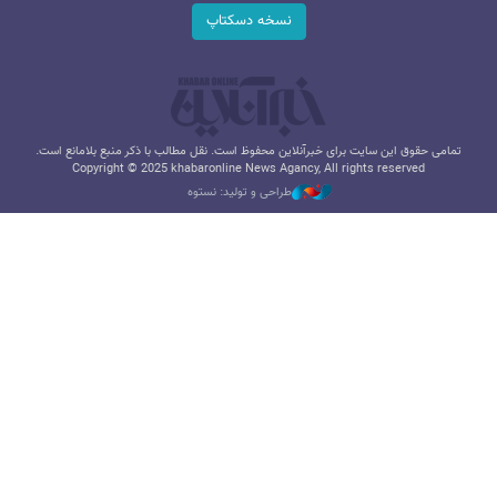
نسخه دسکتاپ
تمامی حقوق این سایت برای خبرآنلاین محفوظ است. نقل مطالب با ذکر منبع بلامانع است.
Copyright © 2025 khabaronline News Agancy, All rights reserved
طراحی و تولید: نستوه