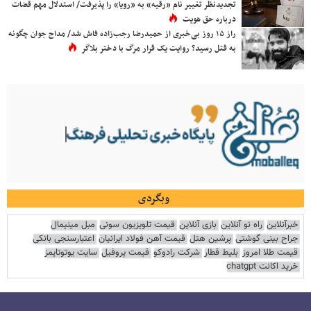
تجدیدنظر تغییر نام «رقیه» به «رویا» را پذیرفت/ استدلال مهم قضات
درباره حق هویت
راز ۱۵ روز بی‌خبری از حمیدرضا رجب‌زاده فاش شد/ مداح جوان چگونه
به قتل رسید؟ روایت یک قرار مرگ با دختر بلاگر
وبگردی
خبرآنلاین
راه نو آنلاین
بازی آنلاین
قیمت تلویزیون سونی
مبل مینیمال
جراح بینی گوشتی
پرشین هتل
قیمت آهن فولاد ایرانیان
اعتبارسنجی بانکی
قیمت طلا امروز
بلیط قطار
شرکت رادوکو
قیمت پروفیل
سایت یوتوتایمز
خرید اکانت chatgpt