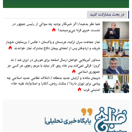
در بحث مشارکت کنید
شما نظر بدهید/ اگر خبرنگار بودید چه سوالی از رئیس جمهور در
نشست خبری فردا می‌پرسیدید؟
نماز جماعت سران ترکیه، عربستان و پاکستان + عکس / بن‌سلمان، شهباز
شریف و اردوغان پس از امضای پیمان دفاع مشترک نماز خواندند
سناتور آمریکایی خواهان ارسال اسلحه برای شورش در ایران شد / تد
کروز: فرقی نمی‌کند پسر شاه روی کار بیاید یا مریم رجوی، هر کسی جز
جمهوری اسلامی
«پیمان مکه» و آرایش جدید منطقه / ائتلاف نظامی جدید اسلامی چه
پیامی برای تهران دارد؟ / مثلث ریاض، آنکارا و اسلام‌آباد علیه خلاء
امنیتی غرب