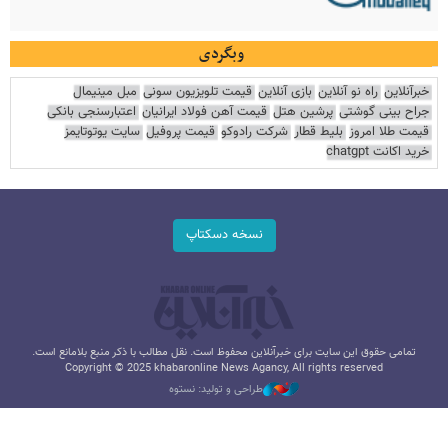
وبگردی
خبرآنلاین
راه نو آنلاین
بازی آنلاین
قیمت تلویزیون سونی
مبل مینیمال
جراح بینی گوشتی
پرشین هتل
قیمت آهن فولاد ایرانیان
اعتبارسنجی بانکی
قیمت طلا امروز
بلیط قطار
شرکت رادوکو
قیمت پروفیل
سایت یوتوتایمز
خرید اکانت chatgpt
نسخه دسکتاپ
تمامی حقوق این سایت برای خبرآنلاین محفوظ است. نقل مطالب با ذکر منبع بلامانع است.
Copyright © 2025 khabaronline News Agancy, All rights reserved
طراحی و تولید: نستوه