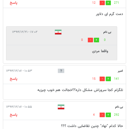
پاسخ
12
271
دمت گرم ای دلاور
بی نام
۱۷:۰۲ - ۱۳۹۴/۱۲/۲۱
0
0
واقعا مردی
امیر
۱۰:۵۳ - ۱۳۹۴/۱۲/۰۷
پاسخ
15
141
تلگرام کجا سروراش مشکل داره؟؟خجالت هم خوب چیزیه
بی نام
۱۰:۵۵ - ۱۳۹۴/۱۲/۰۷
پاسخ
4
292
حالا کدام "نهاد" چنین تقاضایی داشت ؟؟؟