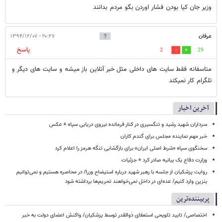
وزیر جان کیا بودن فشار اوردن بگو مردم بدانند
عرفان
۲۰:۲۷ - ۱۳۹۴/۱۲/۰۷
پاسخ
2
29
متاسفانه فقط سایت های داخلی مثل خبر آنلاین باز میشه و سایت های دیگر و
تلگرام کار نمیکند
آخرین اخبار
سرداران شهید رشید و تنگسیری در کنار فرمانده نیروی دریایی سپاه + عکس
خبر مهم نماینده مجلس برای گندم کاران
سخنگوی سپاه «شرط اصلی ایران» برای بازگشایی تنگه هرمز را اعلام کرد
وزارت دفاع یک بیانیه صادر کرد + جزئیات
روایت پزشکیان از جلسه با رهبر شهید درباره استیضاح وزرا/ در محاصره هستیم و نمی‌توانیم
بنزین وارد کنیم/ عده‌ای در داخل نمی‌خواهند تحریم‌ها برداشته شود
پربیننده‌ترین
اختصاصی/ تایید تلویحی استعفای ذوالقدر توسط پزشکیان/ واکنش اعضای دولت به خبر