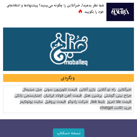
شما نظر بدهید/ خبرآنلاین را چگونه می‌بینید؟ پیشنهادها و انتقادهای
خود را بگویید
وبگردی
خبرآنلاین
راه نو آنلاین
بازی آنلاین
قیمت تلویزیون سونی
مبل مینیمال
جراح بینی گوشتی
پرشین هتل
قیمت آهن فولاد ایرانیان
اعتبارسنجی بانکی
قیمت طلا امروز
بلیط قطار
شرکت رادوکو
قیمت پروفیل
سایت یوتوتایمز
خرید اکانت chatgpt
نسخه دسکتاپ