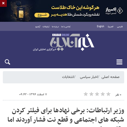
×
فارسی
العربية
English
تماس با ما
درباره ما
تبلیغات
آرشیو
شنبه ۱۷ مرداد ۱۴۰۵
صفحه اصلی
اخبار سیاسی
انتخابات
۷ اسفند ۱۳۹۴ - ۰۹:۴۲
۰ نفر
وزیر ارتباطات: برخی نهادها برای فیلتر کردن
شبکه های اجتماعی و قطع نت فشار آوردند اما