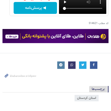
◀ پرسش‌نامه
کد مطلب
514621
برچسب‌ها
استان کردستان