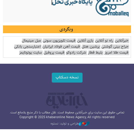
وبگردی
خبرآنلاین
راه نو آنلاین
بازی آنلاین
قیمت تلویزیون سونی
مبل مینیمال
جراح بینی گوشتی
پرشین هتل
قیمت آهن فولاد ایرانیان
اعتبارسنجی بانکی
قیمت طلا امروز
بلیط قطار
شرکت رادوکو
قیمت پروفیل
سایت یوتوتایمز
نسخه دسکتاپ
تمامی حقوق این سایت برای خبرآنلاین محفوظ است. نقل مطالب با ذکر منبع بلامانع است.
Copyright © 2025 khabaronline News Agancy, All rights reserved
طراحی و تولید: نستوه