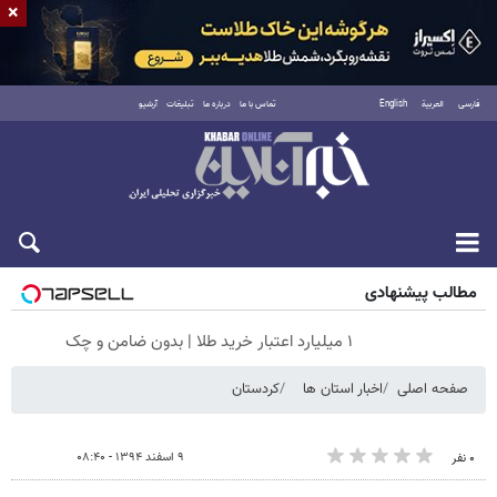
×
فارسی
العربية
English
تماس با ما
درباره ما
تبلیغات
آرشیو
جمعه ۱۶ مرداد ۱۴۰۵
مطالب پیشنهادی
۱ میلیارد اعتبار خرید طلا | بدون ضامن و چک
صفحه اصلی
اخبار استان ها
کردستان
۹ اسفند ۱۳۹۴ - ۰۸:۴۰
۰ نفر