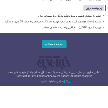
پربیننده‌ترین
عکس | استایل عجیب و بحث‌برانگیز بازیگر مرد سینمای ایران
ببینید | نجات کوهنورد گیر کرده در صخره توسط امدادگران ایتالیایی با طناب 70 متری از بالگرد
ببینید | ورود غافلگیرکننده کاپی‌باراها به ساختمان مجلس
نسخه دسکتاپ
تمامی حقوق این سایت برای خبرآنلاین محفوظ است. نقل مطالب با ذکر منبع بلامانع است.
Copyright © 2025 khabaronline News Agancy, All rights reserved
طراحی و تولید: نستوه