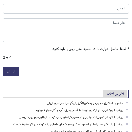
*
لطفا حاصل عبارت را در جعبه متن روبرو وارد کنید
3 + 0 =
ارسال
آخرین اخبار
عکس | استایل عجیب و بحث‌برانگیز بازیگر مرد سینمای ایران
ببینید | پزشکیان: در ابتدای دولت با قطعی برق، آب و گاز مواجه بودیم
ببینید | انهدام تجهیزات اوکراین در محور کراسنولیمان توسط اپراتورهای پهپاد روسی
ببینید | بارندگی سیل‌آسا در اسمولنسک روسیه؛ جان باختن یک کودک بر اثر سقوط درخت
ببینید | ورود غافلگیرکننده کاپی‌باراها به ساختمان مجلس