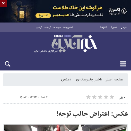
×
فارسی
العربية
English
تماس با ما
درباره ما
تبلیغات
آرشیو
جمعه ۱۶ مرداد ۱۴۰۵
صفحه اصلی
اخبار چندرسانه‌ای
عکس
۱۱ اسفند ۱۳۹۴ - ۱۶:۰۳
۰ نفر
عکس: اعتراض جالب توجه!