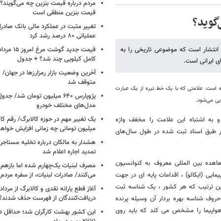
مردم درباره قیمت بنزین چه می‌گویند؟/
قیمت بنزین منطقی است
گوید؟
تغییر مثبت در عملکرد مالی بانک صادرات
عملیاتی ۸۰ درصد رشد کرد
انتشار است که موضوعی تاریخی را به
کامل کیلویی چند شد؟ + جدول
ی ایرانی است.
متوقف شد
 گذشته بر روی بدنه هواپیماهای ایرانی، علامت اختصاری EP‌ درج شده است. علامتی که با یک خط تیره از یک عبارت
پژوپارس ۶۴۰ میلیون تومان شد/ ج
یی می‌شود.
مدل‌های مختلف خودرو
یک تغییر مهم در حوزه کالابرگ/ رقم کا
 به اشتباه این علامت را مخفف واژه
میلیون تومانی چه زمانی افزایش خواه
 این امر طبق اسناد ثبت شده در طول سال‌های
هشدار به مالکان درباره تخلیه مستاجر
تمدید اجاره اعلام شد
عاهده بین المللی معروف به کنوانسیون
مصرف لبنیات یک‌چهارم شده اما بازهم ش
اسیس سازمان جهانی هواپیمایی (ایکائو) ، اقدامات پایه ای در جهت
می‌کنند/ صادرات لبنیات، از سفره مرد
ین ترتیب که هر کشور ، یک شناسه ثبت
دریافت‌کنندگان از فهرست حذف شدند؟
 شناسه بهره بردار آن وسیله پرنده
هواپیما را مشخص می کند که باید روی
این کشور بهشت کارگران شد؛ حداقل دس