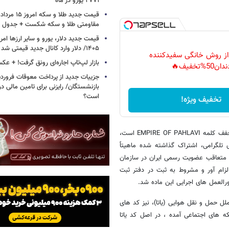
۲۷۷۱ یورو در ماه
مقاومتی طلا و سکه شکست + جدول
۱۴۰۵/ دلار وارد کانال جدید قیمتی شد + جدول
 از روش خانگی سفیدکننده
بازار لپ‌تاپ اجاره‌ای رونق گرفت! + ع
دان50%تخفیف🔥
جزییات جدید از پرداخت معوقات فرورد
بازنشستگان/ رایزنی برای تامین مالی در
است؟
تخفیف ویژه!
وی با بیان اینکه در مطلب شبکه های اجنماعی آمده است که اکو پاپا (EP) مخفف کلمه EMPIRE OF PAHLAVI است،
 و کانال های تلگرامی، اشتراک گذاشته شده ماهیتاً
ه است. پس از تصویب قانون هواپیمایی کشوری ایران در تیر ماه 1328 و متعاقب عضویت رسمی ایران در سازمان
اپیمای ایرانی الزام آور و مشروط به ثبت در دفتر ثبت
رالعمل های اجرایی این ماده شد.
لل حمل و نقل هوایی (یاتا)، نیز کد های
ه های اجتماعی آمده ، در اصل کد یاتا