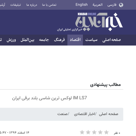
فارسی
العربية
English
تماس با ما
درباره ما
تبلیغات
آرشی
صفحه اصلی
سیاست
اقتصاد
فرهنگ
جامعه
بین‌الملل
ورزش
تا
مطالب پیشنهادی
IM LS7 لوکس ترین شاسی بلند برقی ایران
صفحه اصلی
اخبار اقتصادی
صنعت
۱۴ اسفند ۱۳۹۴ - ۰۵:۴۷
۰ نفر