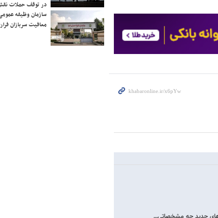
در توقف حملات نقش
سازمان وظیفه عمومی 
معافیت سربازان فراری