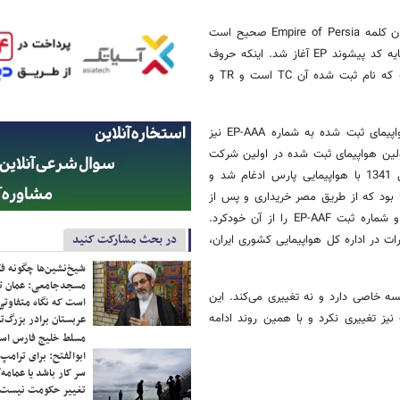
این کارشناس درباره کلمه اصلی ثبت از سوی ایران، توضیح داد: ادر مورد ایران کلمه Empire of Persia صحیح است
که از سال 1325 نظام ثبت و شماره گذاری هواپیماهای غیر نظامی ایران بر پایه کد پیشوند EP آغاز شد. اینکه حروف
اختصاری لزوم اختصار اسم کشور نباشد امری طبیعی است مانند کشور ترکیه که نام ثبت شده آن TC است و TR‌ و
وی با اشاره به نخستین هواپیماهای ثبت شده به نام ایران گفت: اولین هواپیمای ثبت شده به شماره EP-AAA نیز
لین هواپیمای ثبت شده در اولین شرکت
هواپیمایی مسافری ایرانی به نام شرکت سهامی هواپیمایی ایران که در سال 1341 با هواپیمایی پارس ادغام شد و
ند هواپیمای C47 نیروی هوایی آمریکا بود که از طریق مصر خریداری و پس از
تبدیل به مدل غیر نظامی ( DC3) در اردیبهشت سال 1325 وارد ایران شد و شماره ثبت EP-AAF را از آن خودکرد.
در بحث مشارکت کنید
ت در اداره کل هواپیمایی کشوری ایران،
شیخ‌نشین‌ها چگونه فک
مسجدجامعی: عمان تن
لسه خاصی دارد و نه تغییری می‌کند. این
است که نگاه متفاوتی 
یز تغییری نکرد و با همین روند ادامه
عربستان برادر بزرگ‌
مسلط خلیج فارس ا
ابوالفتح: برای ترامپ
سر کار باشد یا عمامه/
تغییر حکومت نیست/ 