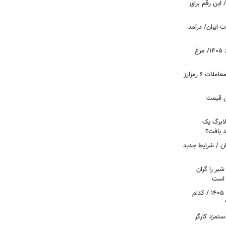
 این رقم برای
 ایران/ درآمد
قیمت جدید گوشت مرغ امروز ۱۵ مرداد ۱۴۰۵/ مرغ
آخرین وضعیت بازار رمزارزها در جهان/ معاملات ۶ رمزارز
دول قیمت
لابرگ یک
د یافت؟
ان / شرایط جدید
یر را گران
م است
آغاز قطع یارانه نقدی و کالابرگ از مرداد ۱۴۰۵ / کدام
تمزد کارگر