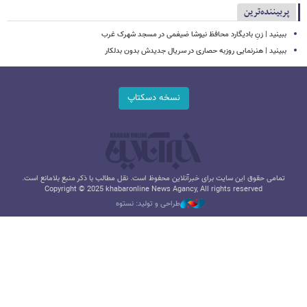
پربیننده‌ترین
ببینید | زنِ بادیگارد محافظ نیوشا ضیغمی در مسجد شهرک غرب
ببینید | هنرنمایی روزبه حصاری در سریال جدیدش بدون بدلکار
نسخه دسکتاپ
تمامی حقوق این سایت برای خبرآنلاین محفوظ است. نقل مطالب با ذکر منبع بلامانع است.
Copyright © 2025 khabaronline News Agancy, All rights reserved
طراحی و تولید: نستوه