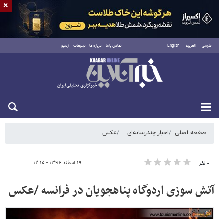
×
فارسی
العربية
English
تماس با ما
درباره ما
تبلیغات
آرشیو
جمعه ۱۶ مرداد ۱۴۰۵
صفحه اصلی
اخبار چندرسانه‌ای
عکس
۱۹ اسفند ۱۳۹۴ - ۱۲:۱۵
۰ نفر
آتش سوزی اردوگاه پناهجویان در فرانسه /عکس