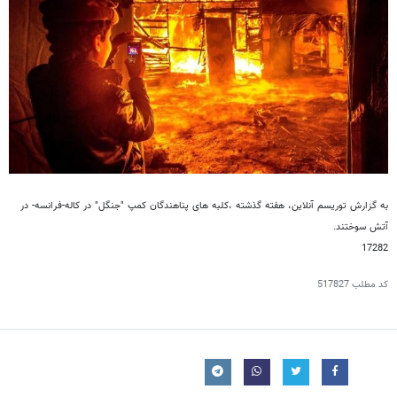
به گزارش توریسم آنلاین، هفته گذشته ،کلبه های پناهندگان کمپ "جنگل" در کاله-فرانسه- در
آتش سوختند.
17282
کد مطلب
517827