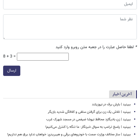
*
لطفا حاصل عبارت را در جعبه متن روبرو وارد کنید
8 + 3 =
ارسال
آخرین اخبار
ببینید | بارش برف در نیوزیلند
ببینید | تلاش یک زن برای گرفتن سلفی و کلافگی شدید بازیگر
ببینید | زنِ بادیگارد محافظ نیوشا ضیغمی در مسجد شهرک غرب
ببینید | پاسخ ترامپ به سوال خبرنگار: ما تنگه را کنترل می‌کنیم!
ببینید | ساز مخالف وزارت صمت با خودروهای برقی و هیبریدی: خواهان ندارد برق هم نداریم!