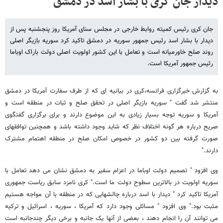
دیدار جان کری با بشار اسد در دمشق
جان کری رئیس کمیته روابط خارجی در مجلس سنای آمریکا روز پنجشنبه پس از
دیدار با بشار اسد رئیس جمهور سوریه در دمشق تاکید کرد سوریه بازیگر اصلی
روند صلح خاورمیانه است و تعامل با این کشور اولویت اصلی دولت باراک اوباما
رئیس جمهور آمریکا است.
به گزارش خبرگزاری فرانسه،کری در بیانیه ای که از طرف سفارت آمریکا در دمشق
منتشر شد گفت " سوریه بازیگر اصلی در تحقق صلح و ثبات در منطقه است و
آمریکا و سوریه توجه بسیار زیادی به این موضوع دارند و برای برگزاری گفتگوی
صریح درباره هر گونه اختلاف نظر که شاید وجود داشته باشد و همچنین توافقهای
صورت گرفته بین دو کشور در خصوص امکان صلح در منطقه اهتمام مشترک
دارند."
وی افزود " تصمیم دولت اوباما در اعزام سفیر به دمشق نشان می دهد تعامل با
سوریه اولویت در بالاترین سطوح دولت ما است." کری نامزد سابق ریاست جمهوری
آمریکا تاکید کرد " دیدار با اسد درباره چالشهایی که در منطقه با آن مواجه هستیم
مثبت بود." وی افزود " مسائلی وجود دارد که آمریکا ، سوریه ، اسرائیل و ترکیه
می توانند آن را انجام دهند ، بعضی از آنها یک جانبه و برخی دیگر چندجانبه است