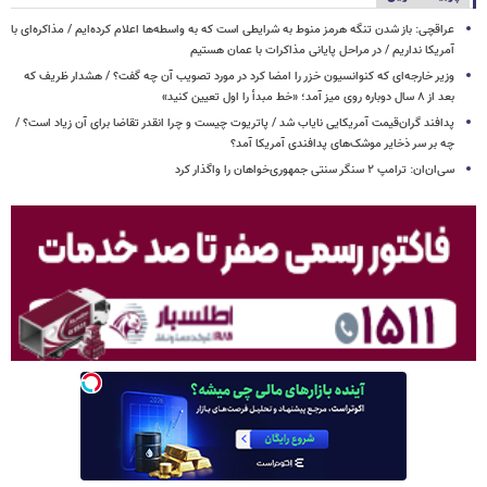
عراقچی: باز شدن تنگه هرمز منوط به شرایطی است که به واسطه‌ها اعلام کرده‌ایم / مذاکره‌ای با
آمریکا نداریم / در مراحل پایانی مذاکرات با عمان هستیم
وزیر خارجه‌ای که کنوانسیون خزر را امضا کرد در مورد تصویب آن چه گفت؟ / هشدار ظریف که
بعد از ۸ سال دوباره روی میز آمد؛ «خط مبدأ را اول تعیین کنید»
پدافند گران‌قیمت آمریکایی نایاب شد / پاتریوت چیست و چرا انقدر تقاضا برای آن زیاد است؟ /
چه بر سر ذخایر موشک‌های پدافندی آمریکا آمد؟
سی‌ان‌ان: ترامپ ۲ سنگر سنتی جمهوری‌خواهان را واگذار کرد