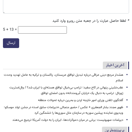
*
لطفا حاصل عبارت را در جعبه متن روبرو وارد کنید
5 + 13 =
ارسال
آخرین اخبار
هشدار مرجع دینی عراقی درباره تبدیل توافق عربستان، پاکستان و ترکیه به عامل تهدید وحدت
اسلام
عقب‌نشینی پنهانی در کاخ سفید؛ ترامپ بی‌خیال توافق هسته‌ای با ایران شد؟ / وال‌استریت
ژورنال: ترامپ به دنبال یک «پایان آبرومندانه» بدون امضای توافق
گفتگوی تلفنی وزرای امور خارجه اردن و بحرین درباره تحولات منطقه
ظهور مجدد بشار الجعفری + عکس / حضور جنجالی «دیپلمات سابق اسد» در جشن تولد موسکو؛
ویدیوی نماینده پیشین سوریه در سازمان ملل سوری‌ها را خشمگین کرد
دیپلمات صهیونیست: برخی در میان دموکرات‌ها، ایران را به دولت آمریکا ترجیح می‌دهند
پربیننده‌ترین