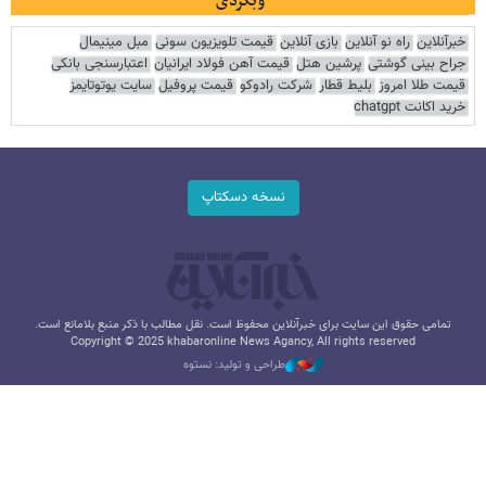
وبگردی
خبرآنلاین
راه نو آنلاین
بازی آنلاین
قیمت تلویزیون سونی
مبل مینیمال
جراح بینی گوشتی
پرشین هتل
قیمت آهن فولاد ایرانیان
اعتبارسنجی بانکی
قیمت طلا امروز
بلیط قطار
شرکت رادوکو
قیمت پروفیل
سایت یوتوتایمز
خرید اکانت chatgpt
نسخه دسکتاپ
تمامی حقوق این سایت برای خبرآنلاین محفوظ است. نقل مطالب با ذکر منبع بلامانع است.
Copyright © 2025 khabaronline News Agancy, All rights reserved
طراحی و تولید: نستوه