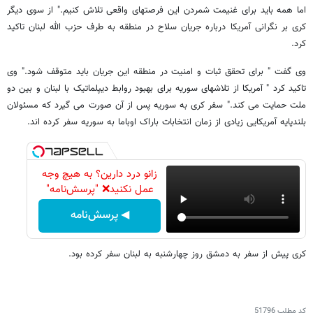
اما همه باید برای غنیمت شمردن این فرصتهای واقعی تلاش کنیم." از سوی دیگر
کری بر نگرانی آمریکا درباره جریان سلاح در منطقه به طرف حزب الله لبنان تاکید
کرد.
وی گفت " برای تحقق ثبات و امنیت در منطقه این جریان باید متوقف شود." وی
تاکید کرد " آمریکا از تلاشهای سوریه برای بهبود روابط دیپلماتیک با لبنان و بین دو
ملت حمایت می کند." سفر کری به سوریه پس از آن صورت می گیرد که مسئولان
بلندپایه آمریکایی زیادی از زمان انتخابات باراک اوباما به سوریه سفر کرده اند.
زانو درد دارین؟ به هیچ وجه
عمل نکنید❌ "پرسش‌نامه"
◀ پرسش‌نامه
کری پیش از سفر به دمشق روز چهارشنبه به لبنان سفر کرده بود.
کد مطلب
51796