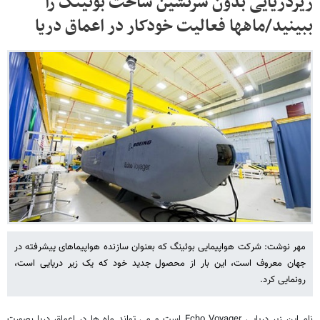
زیر‌دریایی بدون سرنشین ساخت بوئینگ را
ببینید/ماهها فعالیت خودکار در اعماق دریا
مهر نوشت: شرکت هواپیمایی بوئینگ که بعنوان سازنده هواپیماهای پیشرفته در
جهان معروف است، این بار از محصول جدید خود که یک زیر دریایی است،
رونمایی کرد.
نام این زیر دریایی Echo Voyager است و می تواند ماه ها در اعماق دریا بصورت