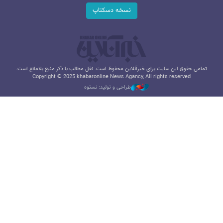
نسخه دسکتاپ
تمامی حقوق این سایت برای خبرآنلاین محفوظ است. نقل مطالب با ذکر منبع بلامانع است.
Copyright © 2025 khabaronline News Agancy, All rights reserved
طراحی و تولید: نستوه