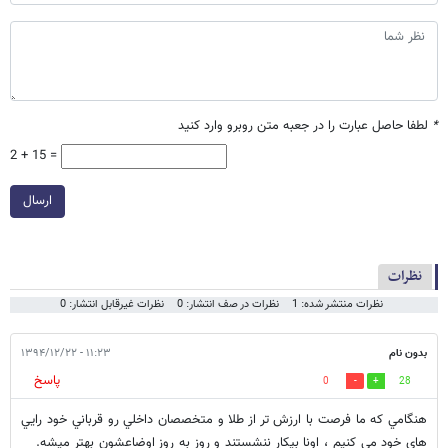
*
لطفا حاصل عبارت را در جعبه متن روبرو وارد کنید
2 + 15 =
ارسال
نظرات
نظرات منتشر شده: 1
نظرات در صف انتشار: 0
نظرات غیرقابل انتشار: 0
بدون نام
۱۱:۲۳ - ۱۳۹۴/۱۲/۲۲
پاسخ
0
28
هنگامي كه ما فرصت با ارزش تر از طلا و متخصصان داخلي رو قرباني خود رايي
هاي خود مي كنيم ، اونا بيكار ننشستند و روز به روز اوضاعشون بهتر ميشه.