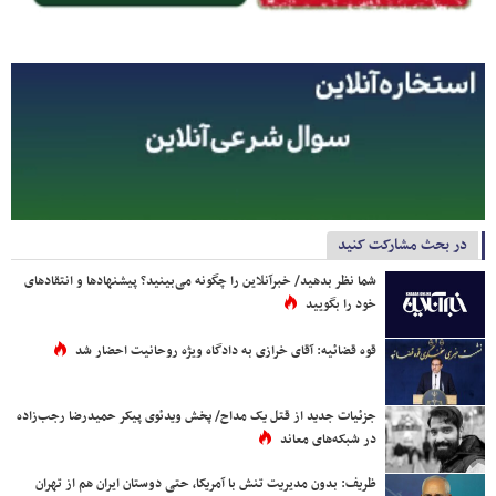
در بحث مشارکت کنید
شما نظر بدهید/ خبرآنلاین را چگونه می‌بینید؟ پیشنهادها و انتقادهای
خود را بگویید
قوه قضائیه: آقای خرازی به دادگاه ویژه روحانیت احضار شد
جزئیات جدید از قتل یک مداح/ پخش ویدئوی پیکر حمیدرضا رجب‌زاده
در شبکه‌های معاند
ظریف: بدون مدیریت تنش با آمریکا، حتی دوستان ایران هم از تهران