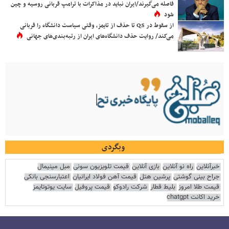
فاصله می‌گیرند/ایران نباید در مذاکرات با ترامپ قربانی روسیه و چین
شود
از سقوط در QS تا حذف از تایمز، وقتی سیاست دانشگاه را قربانی
می‌کند/ روایت حذف دانشگاه‌های ایران از رتبه‌بندی‌های جهانی
وبگردی
خبرآنلاین
راه نو آنلاین
بازی آنلاین
قیمت تلویزیون سونی
مبل مینیمال
جراح بینی گوشتی
پرشین هتل
قیمت آهن فولاد ایرانیان
اعتبارسنجی بانکی
قیمت طلا امروز
بلیط قطار
شرکت رادوکو
قیمت پروفیل
سایت یوتوتایمز
خرید اکانت chatgpt