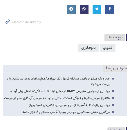
برچسب‌ها
فناوری
نانوفناوری
خبرهای مرتبط
جایزه یک میلیون دلاری مسابقه فرمول یک پهپادها/هواپیماهای بدون سرنشین وارد
پیست می‌شوند
رونمایی از خودروی مفهومی BMW در جشن تولد 100 سالگی/نقشه‌ای برای آینده
بالاتر از سیاهی دقیقا چه رنگی است؟/ماده‌ای جدید که سیاهی آن قابل سنجش نیست
رونمایی وزارت دفاع آمریکا از طرح هواپیمای الکتریکی عمود پرواز
بزرگترین کشتی مسافربری جهان را ببینید/7 هزار مسافر و 2 هزار خدمه