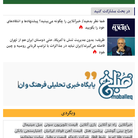
در بحث مشارکت کنید
شما نظر بدهید/ خبرآنلاین را چگونه می‌بینید؟ پیشنهادها و انتقادهای
خود را بگویید
ظریف: بدون مدیریت تنش با آمریکا، حتی دوستان ایران هم از تهران
فاصله می‌گیرند/ایران نباید در مذاکرات با ترامپ قربانی روسیه و چین
شود
وبگردی
خبرآنلاین
راه نو آنلاین
بازی آنلاین
قیمت تلویزیون سونی
مبل مینیمال
جراح بینی گوشتی
پرشین هتل
قیمت آهن فولاد ایرانیان
اعتبارسنجی بانکی
قیمت طلا امروز
بلیط قطار
شرکت رادوکو
قیمت پروفیل
سایت یوتوتایمز