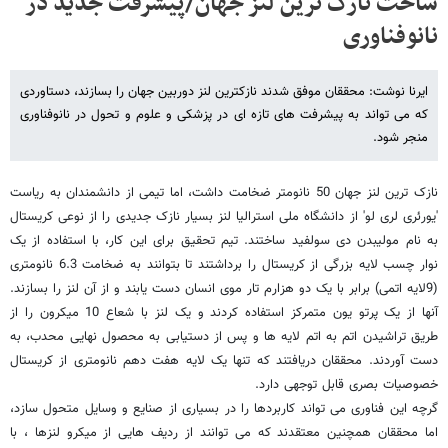
ساخت نازک ترین لنز جهان/پیشرفت جدید در
نانوفناوری
ایرنا نوشت: محققان موفق شدند نازکترین لنز دوربین جهان را بسازند، دستاوردی
که می تواند به پیشرفت های تازه ای در پزشکی و علوم و تحول در نانوفناوری
منجر شود.
نازک ترین لنز جهان 50 نانومتر ضخامت داشت، اما تیمی از دانشمندان به ریاست
'یورئری لری لو' از دانشگاه ملی استرالیا لنز بسیار نازک جدیدی را از نوعی کریستال
به نام مولیبدن دی سولفید ساختند. تیم تحقیق برای این کار، با استفاده از یک
نوار چسب لایه بزرگی از کریستال را برداشتند تا بتوانند به ضخامت 6.3 نانومتری
(9لایه اتمی) برابر با یک دو هزارم تار موی انسان دست یابند و از آن لنز را بسازند.
آنها از یک پرتو یون متمرکز استفاده کردند و یک لنز با شعاع 10 میکرون را از
طریق تراشیدن اتم به اتم لایه ها و پس از دستیابی به محصول نهایی محدب، به
دست آوردند. محققان دریافتند که تنها یک لایه هفت دهم نانومتری از کریستال
خصوصیات بصری قابل توجهی دارد.
گرچه این فناوری می تواند کاربردها را در بسیاری از صنایع و وسایل متحول سازد،
اما محققان همچنین معتقدند که می توانند از ردیف هایی از میکرو لنزها ، با