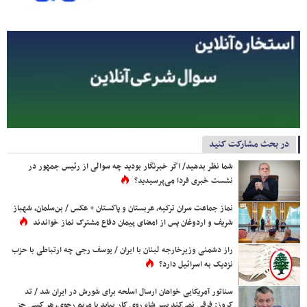
در بحث مشارکت کنید
شما نظر بدهید/ اگر خبرنگار بودید چه سوالی از رئیس جمهور در
نشست خبری فردا می‌پرسیدید؟
نماز جماعت سران ترکیه، عربستان و پاکستان + عکس / بن‌سلمان، شهباز
شریف و اردوغان پس از امضای پیمان دفاع مشترک نماز خواندند
راز دشمنی وزیرخارجه لبنان با ایران / یوسف رجی چه ارتباطی با حزب
نزدیک به اسرائیل دارد؟
سناتور آمریکایی خواهان ارسال اسلحه برای شورش در ایران شد / تد
کروز: فرقی نمی‌کند پسر شاه روی کار بیاید یا مریم رجوی، هر کسی جز