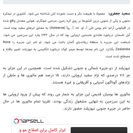
سعید جعفری:
معمولا با طبیعت بکر و دست نخورده اش شناخته می شود. کشوری در نیمکره
جنوبی و یکی از جنوبی ترین کشورها بر روی کره زمین. مردمی خونگرم، هوایی معتدل واقع شده
در اقیانوس آرام؛ نام بومی اش آ، او، ته، آ، روآ (Aotearoa) به معنای ابرهای سفید بوده است.
آبل تاسمان دریانورد هلندی نخستین اروپایی بود که در سال ۱۶۴۲ وارد این سرزمین می شود،
شباهت این جزیره با منطقه زیلاندیای آلمان باعث می شود، او نام این جزیره را Nova
Zealandia بگذارد. این نام بعدها توسط جیمز کوک دریانورد انگلیسی به نیوزیلند تغییر یافته و
مصطلح شده است.
نیوزیلند از دو جزیره شمالی و جنوبی تشکیل شده است. همچنین در این جزایر به
جز ۷۸ درصدی که نژاد سفید اروپایی دارند، ۱۵ درصد هم مائوری ها و مابقی از
نژادهای گوناگون آسیایی و آفریقایی و غیره هستند.
مائوری ها بومیان قدیمی این جزایر به شمار می روند که پیش از ورود اروپایی ها
به این سرزمین به تنهایی مشغول زندگی بودند. تقریبا تمام مائوری ها در حال
حاضر در جزیره جنوبی نیوزیلند حضور دارند.
ابزار کامل برای اصلاح مو و