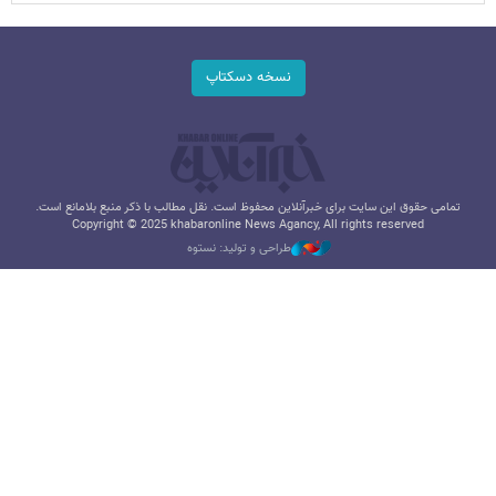
نسخه دسکتاپ
تمامی حقوق این سایت برای خبرآنلاین محفوظ است. نقل مطالب با ذکر منبع بلامانع است.
Copyright © 2025 khabaronline News Agancy, All rights reserved
طراحی و تولید: نستوه