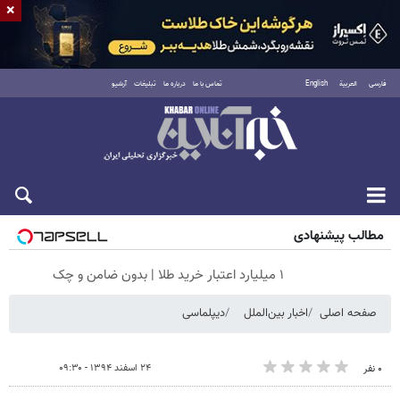
×
فارسی
العربية
English
تماس با ما
درباره ما
تبلیغات
آرشیو
شنبه ۱۷ مرداد ۱۴۰۵
مطالب پیشنهادی
۱ میلیارد اعتبار خرید طلا | بدون ضامن و چک
صفحه اصلی
اخبار بین‌الملل
دیپلماسی
۲۴ اسفند ۱۳۹۴ - ۰۹:۳۰
۰ نفر