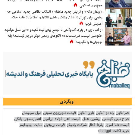
جمهوری اسلامی
«پیمان مکه» و آرایش جدید منطقه / ائتلاف نظامی جدید اسلامی چه
پیامی برای تهران دارد؟ / مثلث ریاض، آنکارا و اسلام‌آباد علیه خلاء
امنیتی غرب
از آب‌بازی در پارک آب‌وآتش تا تجمع برای نیما تکیدو؛«این نسل هرآنچه
حکومتی نیست می‌پسندند»/ الگوهای رسمی دیگر مرجع نیستند/ یقه
نوجوان‌ها را نگیرید!
وبگردی
خبرآنلاین
راه نو آنلاین
بازی آنلاین
قیمت تلویزیون سونی
مبل مینیمال
جراح بینی گوشتی
پرشین هتل
قیمت آهن فولاد ایرانیان
اعتبارسنجی بانکی
قیمت طلا امروز
بلیط قطار
شرکت رادوکو
قیمت پروفیل
سایت یوتوتایمز
خرید اکانت chatgpt