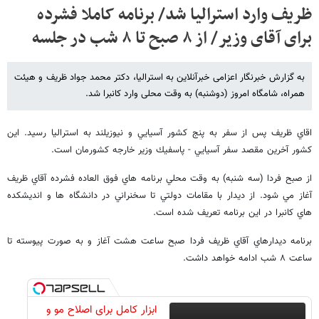
ظریف وارد استرالیا شد/ برنامه کاملا فشرده
برای آقای وزیر/ از ٨ صبح تا ٨ شب در جلسه
به گزارش خبرنگار اعزامی خبرآنلاین به استرالیا، دکتر محمد جواد ظریف و هیئت
همراه، شامگاه امروز (دوشنبه) به وقت محلی وارد کانبرا شد.
اقاي ظريف پس از سفر به پنج كشور آسيايي و نيوزيلند به استراليا رسيد. اين
كشور آخرين مقصد سفر آسيايي - پاسفيك وزير خارجه كشورمان است.
از صبح فردا (سه شنبه) به وقت محلي برنامه هاي فوق العاده فشرده آقاي ظريف
آغاز مي شود. از ديدار با مقامات دولتي تا سخنراني در دانشگاه ها و انديشكده
هاي كانبرا در این برنامه تعریف شده است.
برنامه ديدارهاي آقاي ظريف فردا صبح ساعت هشت آغاز و به صورت پيوسته تا
ساعت ٨ شب ادامه خواهد داشت.
ابزار کامل برای اصلاح مو و