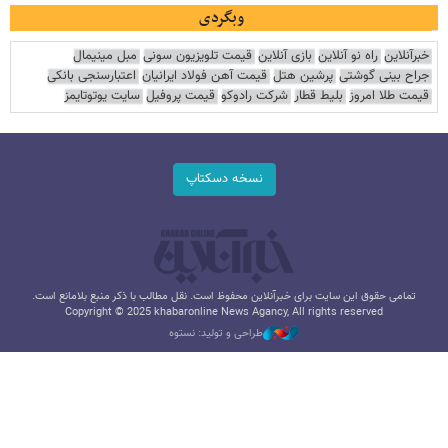
وبگردی
خبرآنلاین
راه نو آنلاین
بازی آنلاین
قیمت تلویزیون سونی
مبل مینیمال
جراح بینی گوشتی
پرشین هتل
قیمت آهن فولاد ایرانیان
اعتبارسنجی بانکی
قیمت طلا امروز
بلیط قطار
شرکت رادوکو
قیمت پروفیل
سایت یوتوتایمز
نسخه دسکتاپ
تمامی حقوق این سایت برای خبرآنلاین محفوظ است. نقل مطالب با ذکر منبع بلامانع است.
Copyright © 2025 khabaronline News Agancy, All rights reserved
طراحی و تولید: نستوه