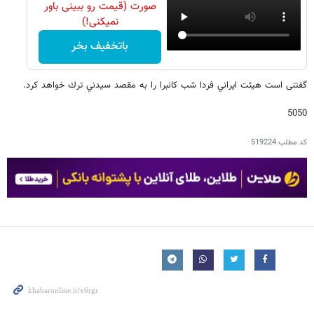
صورت (قیمت رو ببینی باور
نمیکنی!)
باتخفیف بخر
گفتنی است هيئت ايراني فردا شب كانبرا را به مقصد سيدني ترك خواهد كرد.
5050
کد مطلب
519224