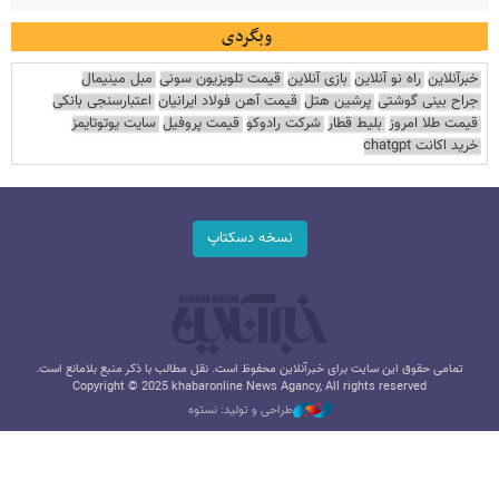
وبگردی
خبرآنلاین
راه نو آنلاین
بازی آنلاین
قیمت تلویزیون سونی
مبل مینیمال
جراح بینی گوشتی
پرشین هتل
قیمت آهن فولاد ایرانیان
اعتبارسنجی بانکی
قیمت طلا امروز
بلیط قطار
شرکت رادوکو
قیمت پروفیل
سایت یوتوتایمز
خرید اکانت chatgpt
نسخه دسکتاپ
تمامی حقوق این سایت برای خبرآنلاین محفوظ است. نقل مطالب با ذکر منبع بلامانع است.
Copyright © 2025 khabaronline News Agancy, All rights reserved
طراحی و تولید: نستوه