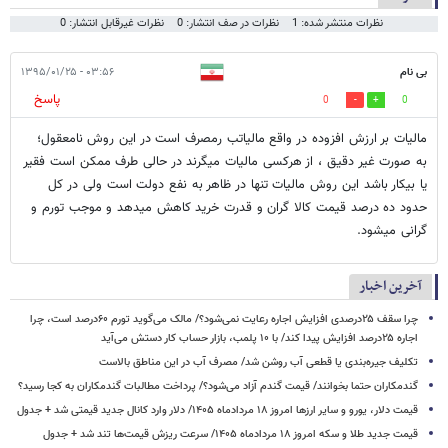
نظرات منتشر شده: 1
نظرات در صف انتشار: 0
نظرات غیرقابل انتشار: 0
بی نام
۰۳:۵۶ - ۱۳۹۵/۰۱/۲۵
پاسخ
0
0
مالیات بر ارزش افزوده در واقع مالیاتب رمصرف است در این روش نامعقول؛
به صورت غیر دقیق ، از هرکسی مالیات میگرند در حالی طرف ممکن است فقیر
یا بیکار باشد این روش مالیات تنها در ظاهر به نفع دولت است ولی در کل
حدود ده درصد قیمت کالا گران و قدرت خرید کاهش میدهد و موجب تورم و
گرانی میشود.
آخرین اخبار
چرا سقف ۲۵درصدی افزایش اجاره رعایت نمی‌شود؟/ مالک می‌گوید تورم ۶۰درصد است، چرا
اجاره ۲۵درصد افزایش پیدا کند/ با ۱۰ پلمب، بازار حساب کار دستش می‌آید
تکلیف جیره‌بندی یا قطعی آب روشن شد/ مصرف آب در این مناطق بالاست
گندمکاران حتما بخوانند/ قیمت گندم آزاد می‌شود؟/ پرداخت مطالبات گندمکاران به کجا رسید؟
قیمت دلار، یورو و سایر ارزها امروز ۱۸ مردادماه ۱۴۰۵/ دلار وارد کانال جدید قیمتی شد + جدول
قیمت جدید طلا و سکه امروز ۱۸ مردادماه ۱۴۰۵/ سرعت ریزش قیمت‌ها تند شد + جدول