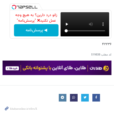
زانو درد دارین؟ به هیچ وجه
عمل نکنید❌ "پرسش‌نامه"
◀ پرسش‌نامه
۴۲۲۳۶
کد مطلب
519838