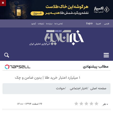
×
فارسی
العربية
English
تماس با ما
درباره ما
تبلیغات
آرشیو
جمعه ۱۶ مرداد ۱۴۰۵
مطالب پیشنهادی
۱ میلیارد اعتبار خرید طلا | بدون ضامن و چک
صفحه اصلی
اخبار اجتماعی
حوادث
۲۶ اسفند ۱۳۹۴ - ۱۲:۰۰
۰ نفر