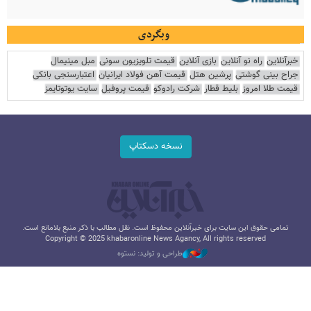
وبگردی
خبرآنلاین
راه نو آنلاین
بازی آنلاین
قیمت تلویزیون سونی
مبل مینیمال
جراح بینی گوشتی
پرشین هتل
قیمت آهن فولاد ایرانیان
اعتبارسنجی بانکی
قیمت طلا امروز
بلیط قطار
شرکت رادوکو
قیمت پروفیل
سایت یوتوتایمز
نسخه دسکتاپ
تمامی حقوق این سایت برای خبرآنلاین محفوظ است. نقل مطالب با ذکر منبع بلامانع است.
Copyright © 2025 khabaronline News Agancy, All rights reserved
طراحی و تولید: نستوه