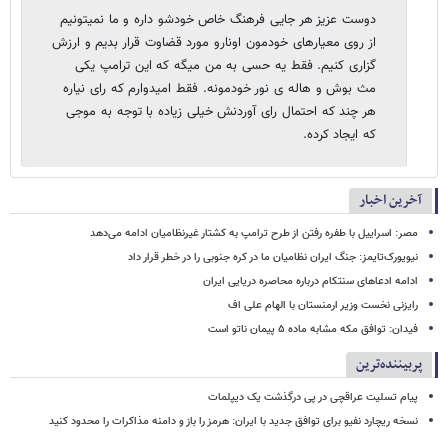
دوست عزیز هر جایی فرهنگ خاص خودشو داره و ما نمیتونیم
از روی معیارهای خودمون اونارو مورد قضاوت قرار بدیم و ارزش
گزاری کنیم. فقط یه حسی به من میگه که این ترامپ یکی
مث بوش و هاله ی نور خودمونه. فقط امیدوارم که رای نیاره
هر چند که احتمال رای آوردنش خیلی زیاده با توجه به موجی
که ایجاد کرده.
آخرین اخبار
مصر: اسراییل با طفره رفتن از طرح ترامپ به کشتار غیرنظامیان ادامه می‌دهد
نیویورک‌تایمز: جنگ ایران نظامیان ما در کره جنوبی را در خطر قرار داد
ادامه ادعاهای سنتکام درباره محاصره دریایی ایران
رایزنی نخست وزیر ارمنستان با الهام علی اف
فیدان: توافق مکه مشابه ماده ۵ پیمان ناتو است
پربیننده‌ترین
پیام تسلیت عراقچی در پی درگذشت یک دیپلمات
نسخه ریچارد نفیو برای توافق جدید با ایران: هرمز را باز و دامنه مذاکرات را محدود کنید