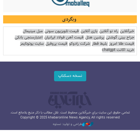
وبگردی
خبرآنلاین
راه نو آنلاین
بازی آنلاین
قیمت تلویزیون سونی
مبل مینیمال
جراح بینی گوشتی
پرشین هتل
قیمت آهن فولاد ایرانیان
اعتبارسنجی بانکی
قیمت طلا امروز
بلیط قطار
شرکت رادوکو
قیمت پروفیل
سایت یوتوتایمز
خرید اکانت chatgpt
نسخه دسکتاپ
تمامی حقوق این سایت برای خبرآنلاین محفوظ است. نقل مطالب با ذکر منبع بلامانع است.
Copyright © 2025 khabaronline News Agancy, All rights reserved
طراحی و تولید: نستوه