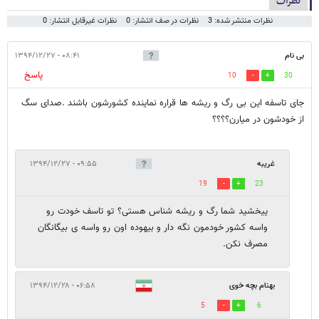
نظرات
نظرات منتشر شده: 3
نظرات در صف انتشار: 0
نظرات غیرقابل انتشار: 0
بی نام
۰۸:۴۱ - ۱۳۹۴/۱۲/۲۷
پاسخ
10
30
جای تاسفه این بی رگ و ریشه ها قراره نماینده کشورشون باشند .صدای سگ
از خودشون در میارن؟؟؟؟
غریبه
۰۹:۵۵ - ۱۳۹۴/۱۲/۲۷
19
23
ییخشید شما رگ و ریشه شناس هستی؟ تو تاسف خودت رو
واسه کشور خودمون نگه دار و بیهوده اون رو واسه ی بیگانگان
مصرف نکن.
بهنام بچه خوی
۰۶:۵۸ - ۱۳۹۴/۱۲/۲۸
5
6