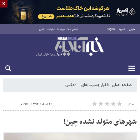
×
فارسی
العربية
English
تماس با ما
درباره ما
تبلیغات
آرشیو
شنبه ۱۷ مرداد ۱۴۰۵
صفحه اصلی
اخبار چندرسانه‌ای
عکس
۲۹ اسفند ۱۳۹۴ - ۰۶:۵۱
۰ نفر
شهرهای متولد نشده چین!