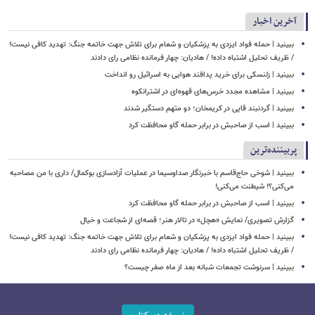
آخرین اخبار
ببینید | حمله فواد ایزدی به پزشکیان و شعام برای تلاش جهت خاتمه جنگ: تهدید کافی نیست!
/ ظریف تحلیل اشتباه داده! / هادیان: چهار فرمانده نظامی رای دادند
ببینید | زلنسکی برای خرید پدافند هوایی به اسرائیل رو انداخت
ببینید | مشاهده مجدد خرس‌های قهوه‌ای در اشترانکوه
ببینید | گردنبند قاپی در کریمخان؛ دو متهم دستگیر شدند
ببینید | اسب از صاحبش در برابر حمله گاو محافظت کرد
پربیننده‌ترین
ببینید | شوخی حاج‌قاسم با خبرنگار صداوسیما در عملیات آزادسازی بوکمال/ داری با من مصاحبه‌
می‌کنی؟! شیطنت می‌کنی!
ببینید | اسب از صاحبش در برابر حمله گاو محافظت کرد
گزارش تصویری/ نمایش «هچل» در تالار هنر؛ قصه‌ای از شجاعت و خیال
ببینید | حمله فواد ایزدی به پزشکیان و شعام برای تلاش جهت خاتمه جنگ: تهدید کافی نیست!
/ ظریف تحلیل اشتباه داده! / هادیان: چهار فرمانده نظامی رای دادند
ببینید | سرنوشت تجمعات شبانه بعد از ماه صفر چیست؟