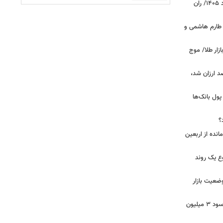
قیمت جدید گوشت قرمز امروز ۱۴ مرداد ۱۴۰۵/ ران
 طارم هاشمی و
زار طلا/ موج
بازار گوشت؛ دام ۳۰ درصد ارزان شد،
 درخواست پول بانک‌ها
؟
مانده از اربعین
ع یک روند
وضعیت بازار
خبر مهم برای سهامداران عدالت/ واریز سود ۳ میلیون