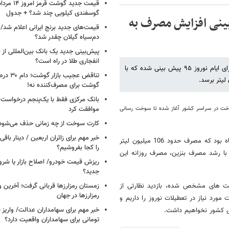
گوسفندی کیلویی چند شد؟ + جدول
بینی افزایش مصرف به
قیمت‌های جدید برنج ایرانی اعلام شد/
دم‌سیاه گیلان چقدر شد؟
پیش‌بینی جدید یک بانک بین‌المللی از با
انفجاری طلا در راه است؟
تسنیم نوشت: مدیرعامل شرکت ملی پخش فراورده های نفتی ایران گفت: برای ایام نوروز ۹۵ پیش بینی شده که با
تناقض عجیب 
گوشت برای مصرف‌کننده نه!
بانک مرکزی فقط با یک‌‎پنجم
خت در سراسر کشور آغاز شده تا سوخت رسانی
موافقت کرد
کارت سوخت از چه زمانی حذف می‌شود
خبر مهم برای زائران اربعین / دینار باقی‌
وی افزود: رکورد مصرف بنزین در سال 94 مربوط به روز دوازدهم فروردین ماه بود که مصرف حدود 106 میلیون لیتر
را کجا بفروشیم؟
م نوروز 95 نیز پیش بینی شده که با رشد مصرف بنزین، مصرف روزانه این
ریزش قیمت خودرو/ اصلاح بازار یا شرو
جدید؟
بت های مشخص شده، بازدید نظارتی از
زمستان رمزارزها قربانی گرفت؛ آخرین 
رمزارزها در جهان
ورد نیاز در تعطیلات نوروز را داریم و
زی کشور نخواهیم داشت.
تومانی برای سهامداران واقعیت دارد؟