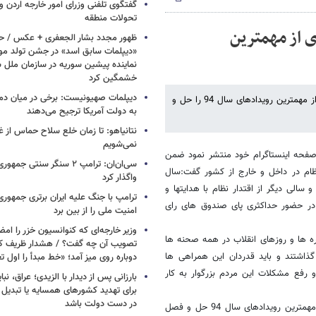
گفتگوی تلفنی وزرای امور خارجه اردن و 
تحولات منطقه
ی از مهمترین
ظهور مجدد بشار الجعفری + عکس / ح
«دیپلمات سابق اسد» در جشن تولد مو
نماینده پیشین سوریه در سازمان ملل س
خشمگین کرد
دیپلمات صهیونیست: برخی در میان دموکر
دکتر ولایتی در پیام نوروزی خود که در صفحه اینستاگرامش منتشر شد یکی از مهمترین رویدادهای سال 94 را حل و
به دولت آمریکا ترجیح می‌دهند
نتانیاهو: تا زمان خلع سلاح حماس از غ
نمی‌شویم
ر آستانه نوروز سال 1395 در پیامی که در صفحه اینستاگرام خود منتشر نمود ضمن
سی‌ان‌ان: ترامپ ۲ سنگر سنتی ج
نظام در داخل و خارج از کشور گفت:سال
واگذار کرد
و سالی دیگر از اقتدار نظام با هدایتها و
ترامپ با جنگ علیه ایران برتری جمهوری
 در حضور حداکثری پای صندوق های رای
امنیت ملی را از بین برد
وزیر خارجه‌ای که کنوانسیون خزر را امضا
 ها و روزهای انقلاب در همه صحنه ها
ذاشتند و باید قدردان این همراهی ها
دوباره روی میز آمد؛ «خط مبدأ را اول ت
رفع مشکلات این مردم بزرگوار به کار
بارزانی پس از دیدار با الزیدی؛ عراق، نب
برای تهدید کشورهای همسایه یا تبدیل 
در دست دولت باشد
وی به یکی از مهمترین رویدادهای سال 1394 هم اشاره کرد و افزود: یکی از مهمترین رویدادهای سال 94 حل و فصل