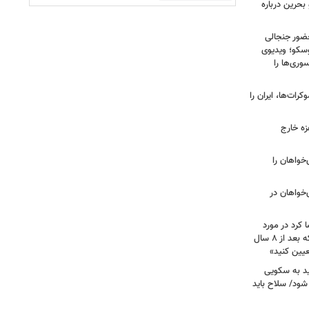
بحرین درباره
ضور جنجالی
سکو؛ ویدیوی
وری‌ها را
ات‌ها، ایران را
زه خارج
مهوری‌خواهان را
‌خواهان در
 کرد در مورد
تصویب آن چه گفت؟ / هشدار ظریف که بعد از ۸ سال
عیین کنید»
اید به سکویی
شود/ سلاح باید