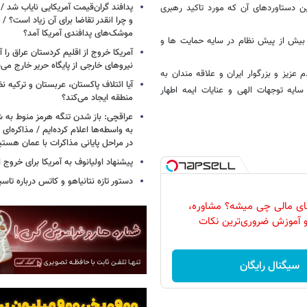
پدافند گران‌قیمت آمریکایی نایاب شد 
ین دستاوردهای آن که مورد تاکید رهبری
و چرا انقدر تقاضا برای آن زیاد است؟ / 
موشک‌های پدافندی آمریکا آمد؟
1 نیز شاهد توفیقات و اقتدار بیش از پیش نظام در سایه حمایت ها و
آمریکا خروج از اقلیم کردستان عراق را آغ
نیروهای خارجی از پایگاه حریر خارج می‌
گفت:ضمن تبریک نوروز 1395، برای همه مردم عزیز و بزرگوار ایران و علاقه مندان به
آیا ائتلاف پاکستان، عربستان و ترکیه 
یه توجهات الهی و عنایات ایمه اطهار
منطقه ایجاد می‌کند؟
عراقچی: باز شدن تنگه هرمز منوط به 
به واسطه‌ها اعلام کرده‌ایم / مذاکره‌ای ب
در مراحل پایانی مذاکرات با عمان هستی
پیشنهاد اولیانوف به آمریکا برای خروج ا
دستور تازه نتانیاهو و کاتس درباره تا
های مالی چی ‌میشه؟ مشاوره،
 آموزش ضروری‌ترین نکات
سیگنال رایگان