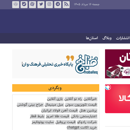
جمعه ۱۶ مرداد ۱۴۰۵
انتشارات
وبلاگ
استان‌ها
وبگردی
خبرآنلاین
راه نو آنلاین
بازی آنلاین
قیمت تلویزیون سونی
مبل مینیمال
جراح بینی گوشتی
پرشین هتل
قیمت آهن فولاد ایرانیان
اعتبارسنجی بانکی
قیمت طلا امروز
بلیط قطار
شرکت رادوکو
قیمت پروفیل
سایت یوتوتایمز
خرید اکانت chatgpt