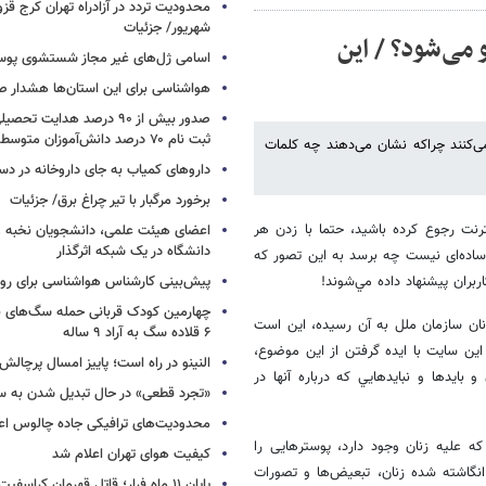
شهریور/ جزئیات
 می‌شود؟ / این
اسامی ژل‌های غیر مجاز شستشوی پو
هواشناسی برای این استان‌ها هشدار صا
صدور بیش از ۹۰ درصد هدایت 
ثبت نام ۷۰ درصد دانش‌آموزان متوسطه اول
 می‌کنند چراکه نشان می‌دهند چه کلمات
داروهای کمیاب به جای داروخانه در دس
برخورد مرگبار با تیر چراغ برق/ جزئیات
نت رجوع كرده باشید، حتما با زدن هر
اعضای هیئت علمی، دانشجویان نخبه و 
دانشگاه در یک شبکه‌ اثرگذار
 ساده‌ای نیست چه برسد به این تصور كه
بران پیشنهاد داده مي‌شوند!
پیش‌بینی کارشناس هواشناسی برای روزه
چهارمین کودک قربانی حمله سگ‌های 
نان سازمان ملل به آن رسیده،‌ این است
۶ قلاده سگ به آراد ۹ ساله
ین سایت با ایده گرفتن از این موضوع،
النینو در راه است؛ پاییز امسال پرچال
بايدها و نبايدهايي كه درباره آنها در
«تجرد قطعی» در حال تبدیل شدن به 
محدودیت‌های ترافیکی جاده چالوس اع
ه علیه زنان وجود دارد، پوسترهایی را
کیفیت هوای تهران اعلام شد
 انگاشته شده زنان، تبعیض‌ها و تصورات
پایان ۱۱ ماه فرار؛ قاتل قهرمان کراسفی