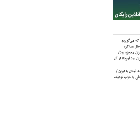
که می‌گوییم
حال مذاکره
ران معجزه بود/
ن بود آمریکا از آن
لبنان با ایران /
ی با حزب نزدیک