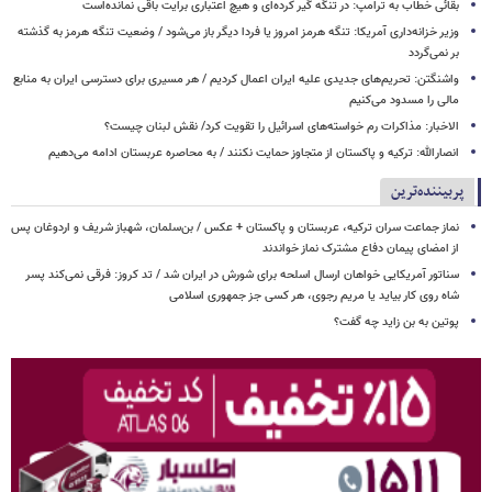
بقائی خطاب به ترامپ: در تنگه گیر کرده‌ای و هیچ اعتباری برایت باقی نمانده‌است
وزیر خزانه‌داری آمریکا: تنگه هرمز امروز یا فردا دیگر باز می‌شود / وضعیت تنگه هرمز به گذشته
بر نمی‌گردد
واشنگتن: تحریم‌های جدیدی علیه ایران اعمال کردیم / هر مسیری برای دسترسی ایران به منابع
مالی را مسدود می‌کنیم
الاخبار: مذاکرات رم خواسته‌های اسرائیل را تقویت کرد/ نقش لبنان چیست؟
انصارالله: ترکیه و پاکستان از متجاوز حمایت نکنند / به محاصره عربستان ادامه می‌دهیم
پربیننده‌ترین
نماز جماعت سران ترکیه، عربستان و پاکستان + عکس / بن‌سلمان، شهباز شریف و اردوغان پس
از امضای پیمان دفاع مشترک نماز خواندند
سناتور آمریکایی خواهان ارسال اسلحه برای شورش در ایران شد / تد کروز: فرقی نمی‌کند پسر
شاه روی کار بیاید یا مریم رجوی، هر کسی جز جمهوری اسلامی
پوتین به بن زاید چه گفت؟