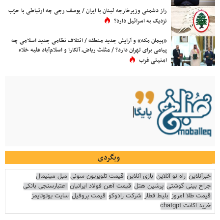
راز دشمنی وزیرخارجه لبنان با ایران / یوسف رجی چه ارتباطی با حزب
نزدیک به اسرائیل دارد؟
«پیمان مکه» و آرایش جدید منطقه / ائتلاف نظامی جدید اسلامی چه
پیامی برای تهران دارد؟ / مثلث ریاض، آنکارا و اسلام‌آباد علیه خلاء
امنیتی غرب
وبگردی
خبرآنلاین
راه نو آنلاین
بازی آنلاین
قیمت تلویزیون سونی
مبل مینیمال
جراح بینی گوشتی
پرشین هتل
قیمت آهن فولاد ایرانیان
اعتبارسنجی بانکی
قیمت طلا امروز
بلیط قطار
شرکت رادوکو
قیمت پروفیل
سایت یوتوتایمز
خرید اکانت chatgpt