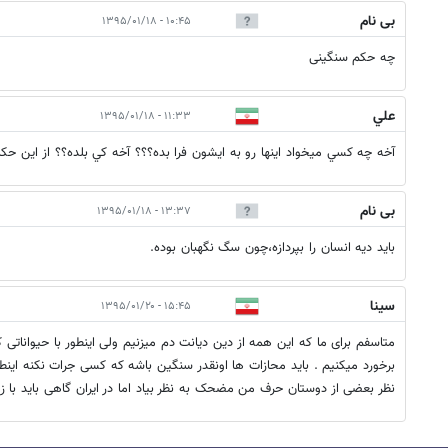
بی نام
۱۰:۴۵ - ۱۳۹۵/۰۱/۱۸
چه حکم سنگینی
علي
۱۱:۳۳ - ۱۳۹۵/۰۱/۱۸
آخه چه كسي ميخواد اينها رو به ايشون فرا بده؟؟؟ آخه كي بلده؟؟ از اين حكم
بی نام
۱۳:۳۷ - ۱۳۹۵/۰۱/۱۸
باید دیه انسان را بپردازه،چون سگ نگهبان بوده.
سینا
۱۵:۴۵ - ۱۳۹۵/۰۱/۲۰
متاسفم برای ما که این همه از دین دیانت دم میزنیم ولی اینطور با حیوانات
برخورد میکنیم . باید محازات ها اونقدر سنگین باشه که کسی جرات نکنه اینطو
نظر بعضی از دوستان حرف من مضحک به نظر بیاد اما در ایران گاهی باید با ز