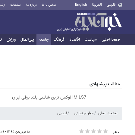
فارسی
العربية
English
تماس با ما
درباره ما
تبلیغات
آرشی
صفحه اصلی
سیاست
اقتصاد
فرهنگ
جامعه
بین‌الملل
ورزش
تا
مطالب پیشنهادی
IM LS7 لوکس ترین شاسی بلند برقی ایران
صفحه اصلی
اخبار اجتماعی
قضایی
۱۸ فروردین ۱۳۹۵ - ۰۹:۲۹
۰ نفر