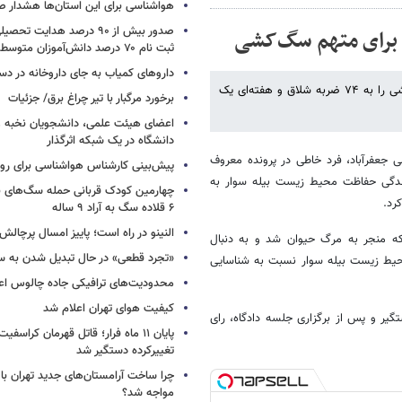
هواشناسی برای این استان‌ها هشدار صا
صدور بیش از ۹۰ درصد هدایت 
 برای متهم سگ‌کشی
ثبت نام ۷۰ درصد دانش‌آموزان متوسطه اول
داروهای کمیاب به جای داروخانه در دس
مهر نوشت: یک دادگاه عمومی در استان اردبیل، متهم پرونده معروف سگ‌کشی را به ۷۴ ضربه شلاق و هفته‌ای یک
برخورد مرگبار با تیر چراغ برق/ جزئیات
اعضای هیئت علمی، دانشجویان نخبه و 
دانشگاه در یک شبکه‌ اثرگذار
جعفرآباد، فرد خاطی در پرونده معروف
پیش‌بینی کارشناس هواشناسی برای روزه
فته در نمایندگی حفاظت محیط زیست بیله سوار به
چهارمین کودک قربانی حمله سگ‌های 
رد.
۶ قلاده سگ به آراد ۹ ساله
النینو در راه است؛ پاییز امسال پرچال
 که منجر به مرگ حیوان شد و به دنبال
«تجرد قطعی» در حال تبدیل شدن به 
محیط زیست بیله سوار نسبت به شناسایی
محدودیت‌های ترافیکی جاده چالوس اع
کیفیت هوای تهران اعلام شد
یر و پس از برگزاری جلسه دادگاه، رای
پایان ۱۱ ماه فرار؛ قاتل قهرمان کراسفی
تغییرکرده دستگیر شد
چرا ساخت آرامستان‌های جدید تهران با
مواجه شد؟