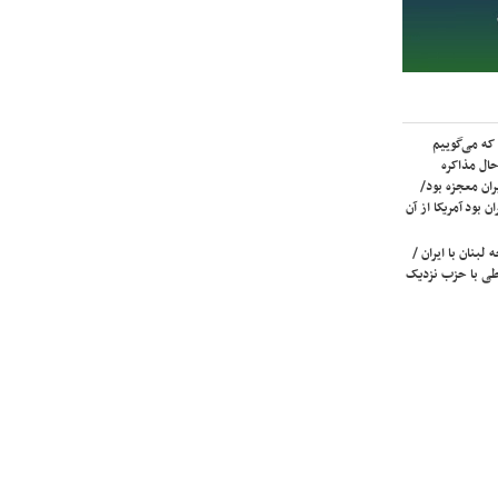
که می‌گوییم
حال مذاکره
ران معجزه بود/
ن بود آمریکا از آن
لبنان با ایران /
ی با حزب نزدیک