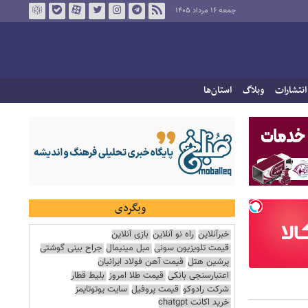
جمعه ۱۶ مرداد ۱۴۰۵
انتشارات
وبلاگ
استان‌ها
وبگردی
خبرآنلاین
راه نو آنلاین
بازی آنلاین
قیمت تلویزیون سونی
مبل مینیمال
جراح بینی گوشتی
پرشین هتل
قیمت آهن فولاد ایرانیان
اعتبارسنجی بانکی
قیمت طلا امروز
بلیط قطار
شرکت رادوکو
قیمت پروفیل
سایت یوتوتایمز
خرید اکانت chatgpt