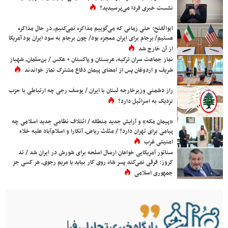
نشست خبری فردا می‌پرسیدید؟
ابوالفتح: حتی زمانی که می‌گوییم مذاکره نمی‌کنیم، در حال مذاکره
هستیم/ برجام برای ایران معجزه بود/ چون برجام به سود ایران بود آمریکا
از آن خارج شد
نماز جماعت سران ترکیه، عربستان و پاکستان + عکس / بن‌سلمان، شهباز
شریف و اردوغان پس از امضای پیمان دفاع مشترک نماز خواندند
راز دشمنی وزیرخارجه لبنان با ایران / یوسف رجی چه ارتباطی با حزب
نزدیک به اسرائیل دارد؟
«پیمان مکه» و آرایش جدید منطقه / ائتلاف نظامی جدید اسلامی چه
پیامی برای تهران دارد؟ / مثلث ریاض، آنکارا و اسلام‌آباد علیه خلاء
امنیتی غرب
سناتور آمریکایی خواهان ارسال اسلحه برای شورش در ایران شد / تد
کروز: فرقی نمی‌کند پسر شاه روی کار بیاید یا مریم رجوی، هر کسی جز
جمهوری اسلامی