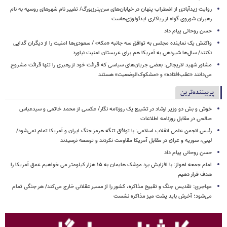
روایت زیدآبادی از اضطراب پنهان در خیابان‌های سن‌پترزبورگ/ تغییر نام شهرهای روسیه به نام
رهبران شوروی گواه از ریاکاری ایدئولوژی‌هاست
حسن روحانی پیام داد
واکنش یک نماینده مجلس به توافق سه جانبه «مکه» / سعودی‌ها امنیت را از دیگران گدایی
نکنند/ سال‌ها شیردهی به آمریکا هم برای عربستان امنیت نیاورد
مشاور شهید لاریجانی: بعضی جریان‌های سیاسی که قرائت خود از رهبری را تنها قرائت مشروع
می‌دانند «عقب‌افتاده» و «مشکوک‌الوضعیت» هستند
پربیننده‌ترین
خوش و بش دو وزیر ارشاد در تشییع یک روزنامه نگار/ عکسی از محمد خاتمی و سیدعباس
صالحی در مقابل روزنامه اطلاعات
رئیس انجمن علمی انقلاب اسلامی: با توافق تنگه هرمز جنگ ایران و آمریکا تمام نمی‌شود/
لیبی، سوریه و عراق در مقابل آمریکا مقاومت نکردند و توسعه نرسیدند
حسن روحانی پیام داد
امام‌ جمعه اهواز: با افزایش برد موشک هایمان به ۱۵ هزار کیلومتر می خواهیم عمق آمریکا را
هدف قرار دهیم
مهاجری: تقدیس جنگ و تقبیح مذاکره، کشور را از مسیر عقلانی خارج می‌کند/ هر جنگی تمام
می‌شود؛ آخرش باید پشت میز مذاکره نشست