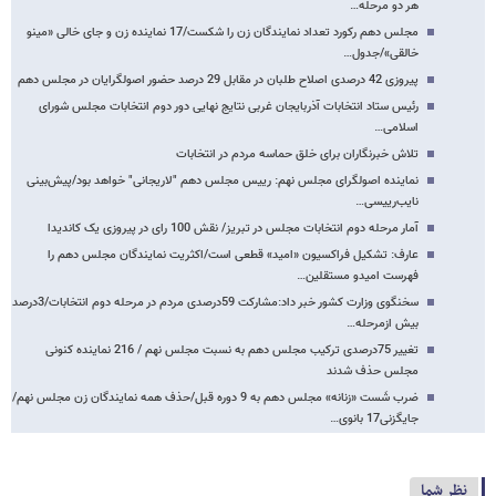
هر دو مرحله…
مجلس دهم رکورد تعداد نمایندگان زن را شکست/17 نماینده زن و جای خالی «مینو
خالقی»/جدول…
پیروزی 42 درصدی اصلاح طلبان در مقابل 29 درصد حضور اصولگرایان در مجلس دهم
رئیس ستاد انتخابات آذربایجان غربی نتایج نهایی دور دوم انتخابات مجلس شورای
اسلامی…
تلاش خبرنگاران برای خلق حماسه مردم در انتخابات
نماینده اصولگرای مجلس نهم: رییس مجلس دهم "لاریجانی" خواهد بود/پیش‌بینی
نایب‌رییسی…
آمار مرحله دوم انتخابات مجلس در تبریز/ نقش 100 رای در پیروزی یک کاندیدا
عارف: تشکیل فراکسیون «امید» قطعی است/اکثریت نمایندگان مجلس دهم را
فهرست امیدو مستقلین…
سخنگوی وزارت کشور خبر داد:مشارکت 59درصدی مردم در مرحله دوم انتخابات/3درصد
بیش ازمرحله…
تغییر 75درصدی ترکیب مجلس دهم به نسبت مجلس نهم / 216 نماینده کنونی
مجلس حذف شدند
ضرب شَست «زنانه» مجلس دهم به 9 دوره قبل/حذف همه نمایندگان زن مجلس نهم/
جایگزنی17 بانوی…
نظر شما