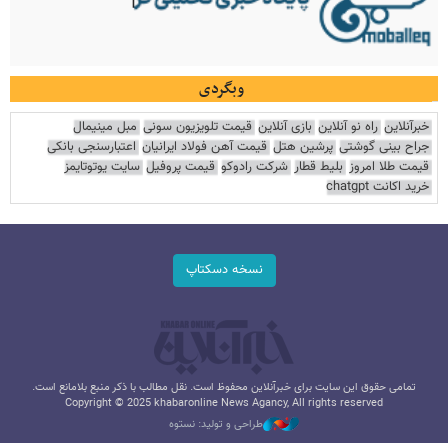
وبگردی
خبرآنلاین
راه نو آنلاین
بازی آنلاین
قیمت تلویزیون سونی
مبل مینیمال
جراح بینی گوشتی
پرشین هتل
قیمت آهن فولاد ایرانیان
اعتبارسنجی بانکی
قیمت طلا امروز
بلیط قطار
شرکت رادوکو
قیمت پروفیل
سایت یوتوتایمز
خرید اکانت chatgpt
نسخه دسکتاپ
تمامی حقوق این سایت برای خبرآنلاین محفوظ است. نقل مطالب با ذکر منبع بلامانع است.
Copyright © 2025 khabaronline News Agancy, All rights reserved
طراحی و تولید: نستوه