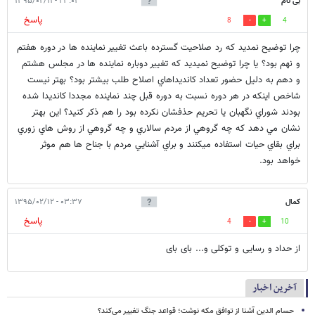
بی نام
۲۳:۰۳ - ۱۳۹۵/۰۲/۱۱
پاسخ
8
4
چرا توضيح نمديد كه رد صلاحيت گسترده باعث تغيير نماينده ها در دوره هفتم
و نهم بود؟ يا چرا توضيح نميديد كه تغيير دوباره نماينده ها در مجلس هشتم
و دهم به دليل حضور تعداد كانديداهاي اصلاح طلب بيشتر بود؟ بهتر نيست
شاخص اينكه در هر دوره نسبت به دوره قبل چند نماينده مجددا كانديدا شده
بودند شوراي نگهبان يا تحريم حذفشان نكرده بود را هم ذكر كنيد؟ اين بهتر
نشان مي دهد كه چه گروهي از مردم سالاري و چه گروهي از روش هاي زوري
براي بقاي حيات استفاده ميكنند و براي آشنايي مردم با جناح ها هم موثر
خواهد بود.
کمال
۰۳:۳۷ - ۱۳۹۵/۰۲/۱۲
پاسخ
4
10
از حداد و رسایی و توکلی و... بای بای
آخرین اخبار
حسام الدین آشنا از توافق مکه نوشت؛ قواعد جنگ تغییر می‌کند؟