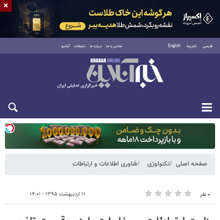
×
فارسی
العربية
English
تماس با ما
درباره ما
تبلیغات
آرشیو
یکشنبه ۱۸ مرداد ۱۴۰۵
صفحه اصلی
تکنولوژی
فناوری اطلاعات و ارتباطات
۱۱ اردیبهشت ۱۳۹۵ - ۱۴:۰۱
۰ نفر