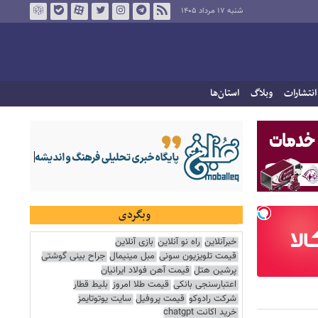
شنبه ۱۷ مرداد ۱۴۰۵
انتشارات
وبلاگ
استان‌ها
وبگردی
خبرآنلاین
راه نو آنلاین
بازی آنلاین
قیمت تلویزیون سونی
مبل مینیمال
جراح بینی گوشتی
پرشین هتل
قیمت آهن فولاد ایرانیان
اعتبارسنجی بانکی
قیمت طلا امروز
بلیط قطار
شرکت رادوکو
قیمت پروفیل
سایت یوتوتایمز
خرید اکانت chatgpt