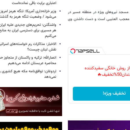
اعتباری برایت باقی نمانده‌است
وزیر خزانه‌داری آمریکا: تنگه هرمز امروز ی
 مسجد نیروهای ویژه در منطقه عسیر در
می‌شود / وضعیت تنگه هرمز به گذشته 
قاب معجب العتیبی است و دست داشتن وی
واشنگتن: تحریم‌های جدیدی علیه ایران 
هر مسیری برای دسترسی ایران به منابع
می‌کنیم
الاخبار: مذاکرات رم خواسته‌های اسرائی
نقش لبنان چیست؟
انصارالله: ترکیه و پاکستان از متجاوز ح
محاصره عربستان ادامه می‌دهیم
 از روش خانگی سفیدکننده
اردوغان: توافق‌نامه مکه هیچ کشوری ر
دان50%تخفیف🔥
نمی‌دهد
تخفیف ویژه!