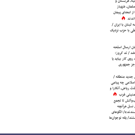
یه، عربستان و
لمان، شهباز
ز امضای پیمان
ندند
لبنان با ایران /
ی با حزب نزدیک
ان ارسال اسلحه
شد / تد کروز:
روی کار بیاید یا
جز جمهوری
 جدید منطقه /
اسلامی چه پیامی
لث ریاض، آنکارا و
 امنیتی غرب
ب‌وآتش تا تجمع
 نسل هرآنچه
دند»/ الگوهای
ند/ یقه نوجوان‌ها