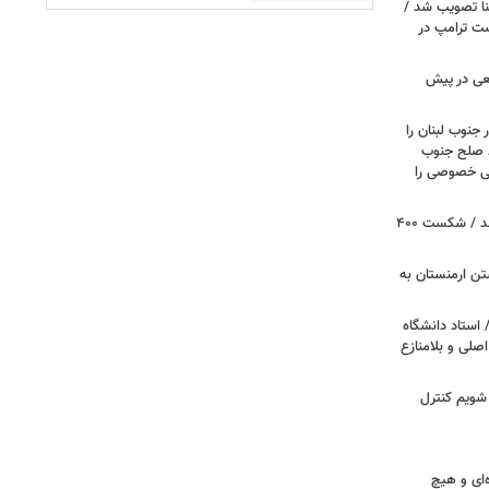
نا تصویب شد /
ست ترامپ در
عی در پیش
 جنوب لبنان را
ظ صلح جنوب
یتی خصوصی را
پروژه سالن رقص کاخ سفید متوقف شد / شکست ۴۰۰
تن ارمنستان به
 استاد دانشگاه
اصلی و بلامنازع
 شویم کنترل
‌ای و هیچ