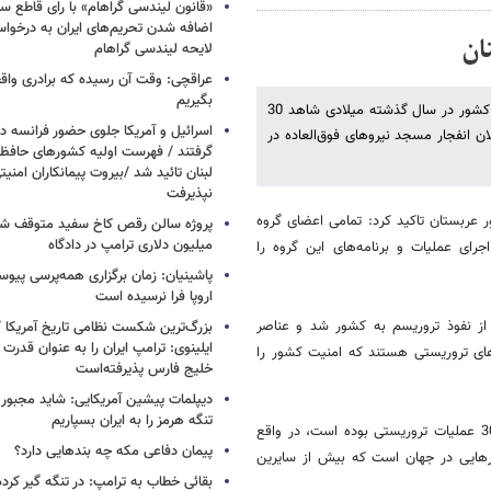
«قانون لیندسی گراهام» با رای قاطع س
اضافه شدن تحریم‌های ایران به درخوا
لایحه لیندسی گراهام
عراقچی: وقت آن رسیده که برادری واق
بگیریم
ایسنا نوشت: یک مسوول امنیتی در وزارت کشور عربستان فاش کرد که این کشور در سال گذشته میلادی شاهد 30
اسرائیل و آمریکا جلوی حضور فرانسه در
ن انفجار مسجد نیروهای فوق‌العاده در
گرفتند / فهرست اولیه کشورهای حاف
لبنان تائید شد /بیروت پیمانکاران امن
نپذیرفت
 عربستان تاکید کرد: تمامی اعضای گروه
میلیون دلاری ترامپ در دادگاه
رای عملیات و برنامه‌های این گروه را
پاشینیان: زمان برگزاری همه‌پرسی پیوس
اروپا فرا نرسیده است
 از نفوذ تروریسم به کشور شد و عناصر
بزرگ‌ترین شکست نظامی تاریخ آمریکا /
ایلینوی: ترامپ ایران را به عنوان قدرت 
‌های تروریستی هستند که امنیت کشور را
خلیج فارس پذیرفته‌است
دیپلمات پیشین آمریکایی: شاید مجبور
تنگه هرمز را به ایران بسپاریم
عطیه در ادامه فاش کرد، عربستان در طول یک سال گذشته شاهد بیش از 30 عملیات تروریستی بوده است، در واقع
پیمان دفاعی مکه چه بندهایی دارد؟
کشورهایی در جهان است که بیش از سایرین
بقائی خطاب به ترامپ: در تنگه گیر کرده