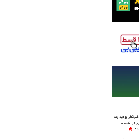
برنگار بودید چه
ور در نشست
د؟