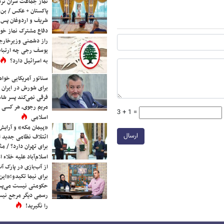
نماز جماعت سران ترک
پاکستان + عکس / بن‌س
شریف و اردوغان پس ا
دفاع مشترک نماز خوا
راز دشمنی وزیرخارجه 
یوسف رجی چه ارتباط
به اسرائیل دارد؟
سناتور آمریکایی خواه
برای شورش در ایران 
فرقی نمی‌کند پسر شاه 
مریم رجوی، هر کسی 
3 + 1 =
اسلامی
«پیمان مکه» و آرایش
ارسال
ائتلاف نظامی جدید 
برای تهران دارد؟ / مث
اسلام‌آباد علیه خلاء
از آب‌بازی در پارک آ
برای نیما تکیدو؛«این
حکومتی نیست می‌پسن
رسمی دیگر مرجع نیست
را نگیرید!