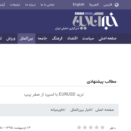
فارسی
العربية
English
تماس با ما
درباره ما
تبلیغات
آرشی
صفحه اصلی
سیاست
اقتصاد
فرهنگ
جامعه
بین‌الملل
ورزش
تا
مطالب پیشنهادی
ترید EURUSD با اسپرد از صفر پیپ
صفحه اصلی
اخبار بین‌الملل
خاورمیانه
۱۳ اردیبهشت ۱۳۹۵ - ۰۵:۵۰
۰ نفر