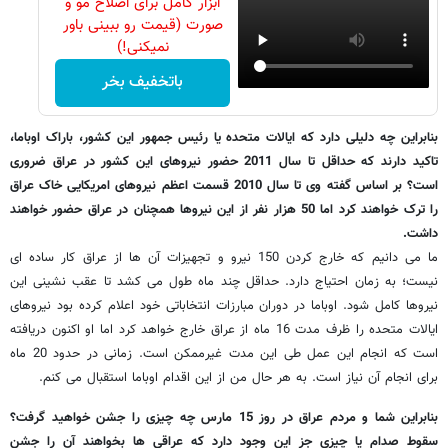
ابزار کامل برای اصلاح مو و
صورت (قیمت رو ببینی باور
نمیکنی!)
باتخفیف بخر
بنابراین چه دلیلی دارد که ایالات متحده یا رئیس جمهور این کشور، باراک اوباما،
تاکید دارند که حداقل تا سال 2011 حضور نیروهای این کشور در عراق ضروری
است؟ بر اساس گفته وی تا سال 2010 قسمت اعظم نیروهای امریکایی خاک عراق
را ترک خواهند کرد اما 50 هزار نفر از این نیروها همچنان در عراق حضور خواهند
داشت.
ما می دانیم که خارج کردن 150 نیرو و تجهیزات آن ها از عراق کار ساده ای
نیست؛ به زمان احتیاج دارد. حداقل چند ماه طول می کشد تا عقب نشینی این
نیروها کامل شود. اوباما در دوران مبارزات انتخاباتی خود اعلام کرده بود نیروهای
ایالات متحده را ظرف مدت 16 ماه از عراق خارج خواهد کرد اما او اکنون دریافته
است که انجام این عمل طی این مدت غیرممکن است. زمانی در حدود 20 ماه
برای انجام آن نیاز است. به هر حال من از این اقدام اوباما استقبال می کنم.
بنابراین شما و مردم عراق در روز 15 مارس چه چیزی را جشن خواهید گرفت؟
سقوط صدام یا چیزی جز این وجود دارد که عراقی ها بخواهند آن را جشن