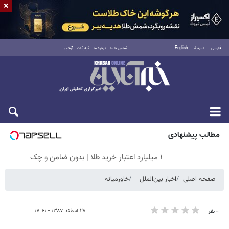
×
فارسی
العربية
English
تماس با ما
درباره ما
تبلیغات
آرشیو
جمعه ۱۶ مرداد ۱۴۰۵
مطالب پیشنهادی
۱ میلیارد اعتبار خرید طلا | بدون ضامن و چک
صفحه اصلی
اخبار بین‌الملل
خاورمیانه
۲۸ اسفند ۱۳۸۷ - ۱۷:۴۱
۰ نفر