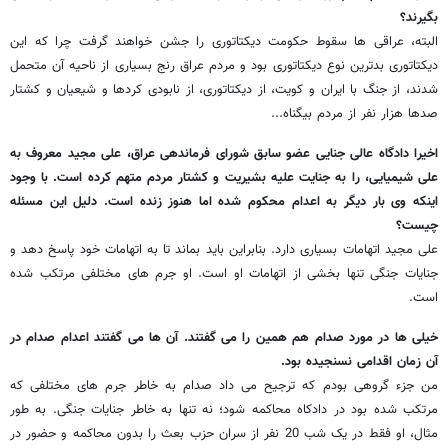
بگیرند؟
البته، عراقی ها سقوط حکومت دیکتاتوری را جشن خواهند گرفت چرا که این
دیکتاتوری بدترین نوع دیکتاتوری بود و مردم عراق رنج بسیاری از ناحیه آن متحمل
شدند، از جنگ با ایران و کویت، از دیکتاتوری، از نابودی کردها و شیعیان و کشتار
صدها هزار نفر از مردم بیگناه...
اخیرا دادگاه عالی جنایی
عضو سابق شورای فرماندهی عراق،
علی مجید معروف به
علی شیمیایی، را به جنایت علیه بشیریت و کشتار مردم متهم کرده است. با وجود
اینکه وی بار دیگر به اعدام محکوم شده اما هنوز زنده است. دلیل این مسئله
چیست؟
علی مجید اتهامات بسیاری دارد. بنابراین باید بماند تا به اتهامات خود پاسخ دهد و
جنایات جنگی تنها بخشی از اتهامات او است. او جرم های مختلفی مرتکب شده
است.
خیلی ها در مورد صدام هم همین را می گفتند. آن ها می گفتند اعدام صدام در
آن زمان اقدامی نسنجیده بود.
من جزء گروهی بودم که ترجیح می داد صدام به خاطر جرم های مختلفی که
مرتکب شده بود در دادکاه محاکمه شود؛ نه تنها به خاطر جنایات جنگی. به طور
مثال، او فقط در یک شب 20 نفر از سران حزب بعث را بدون محاکمه و حضور در