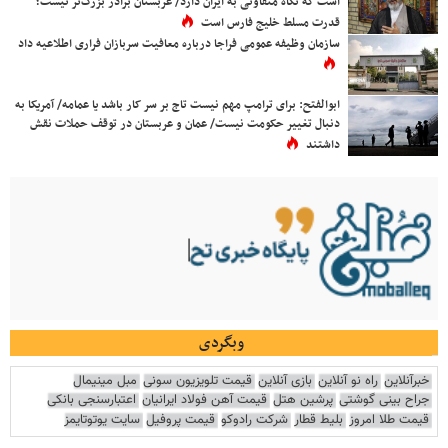
است که نگاه متفاوتی به ایران دارد/ عربستان برادر بزرگ‌تر نیست؛
قدرت مسلط خلیج فارس است
سازمان وظیفه عمومی فراجا درباره معافیت سربازان فراری اطلاعیه داد
ابوالفتح: برای ترامپ مهم نیست تاج بر سر کار باشد یا عمامه/ آمریکا به
دنبال تغییر حکومت نیست/ عمان و عربستان در توقف حملات نقش
داشتند
وبگردی
خبرآنلاین
راه نو آنلاین
بازی آنلاین
قیمت تلویزیون سونی
مبل مینیمال
جراح بینی گوشتی
پرشین هتل
قیمت آهن فولاد ایرانیان
اعتبارسنجی بانکی
قیمت طلا امروز
بلیط قطار
شرکت رادوکو
قیمت پروفیل
سایت یوتوتایمز