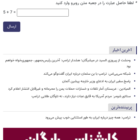
*
لطفا حاصل عبارت را در جعبه متن روبرو وارد کنید
5 + 7 =
ارسال
آخرین اخبار
وحشت از پیروزی السید در میشیگان؛ هشدار ترامپ: آخرین رئیس‌جمهور، جمهوری‌خواه خواهم
بود
شبکه سی‌بی‌اس: ترامپ با بن سلمان درباره ایران گفت‌وگو می‌کند
پاسخ سفیر ایران به ادعای وزیر خارجه پیشین آلمان
المیادین : عربستان آمار تلفات و خسارات حملات یمن را محرمانه و غیرقابل انتشار اعلام کرد
سناتور شومر: مردم آمریکا به قایق نجات نیاز دارند، نه ناوگان طلایی ترامپ
پربیننده‌ترین
ترامپ: همه چیز درباره ایران به طور استثنایی خوب پیش می‌رود