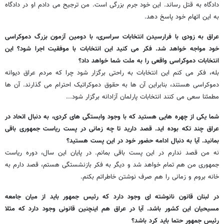
دادگاه به قتل رساند. این خود جرم بزرگی است. من ترجیح می دادم او در دادگاه
به این اتهام خود پاسخ دهد.
عراق به زودی با فرارسیدن انتخابات سراسری، با دومین آزمون بزرگ دموکراسی
خود مواجه خواهد شد. فکر می کنید این انتخابات با موفقیت اجرا شود؟ این
انتخابات دموکراسی واقعی را به ملت شما خواهد داد؟
بله، فکر می کنم این انتخابات به راحتی برگزار شود چرا که مردم عراق دیوانه
دموکراسی هستند، بنابراین آن ها به حقوق دموکراتیک احترام می گذارند. آن ها
مطمئنا سعی می کنند انتخابات پارلمان آزادانه برگزار شود...
شما یکی از چهره هایی هستید که با وجود وابستگی های کردی‌، به دنبال اتحاد در
عراق چند تکه بوده اید. قصد دارید تا چه زمانی در پست ریاست جمهوری باقی
بمانید. آیا به دنبال ادامه حضور خود در این پست هستید؟
نه من قصد ندارم در این پست باقی بمانم. در پایان این سال، دوره ریاست
جمهوری من هم تمام خواهد شد و دیگر به فکر بازنشستگی هستم، قصد دارم به
خانه بروم و زمانی را هم صرف نوشتن خاطراتم بکنم.
در لبنان قانون نانوشته ای وجود دارد که رئیس جمهور باید از میان جامعه
مسیحیان این کشور باشد. آیا در عراق هم اینچنین قانونی وجود دارد که مثلا
رئیس جمهور حتما باید کرد باشد؟