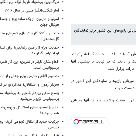
بزرگ‌ترین پیشنهاد تاریخ لیگ برتر انگل
آمار شگفت‌انگیز مسی در سال ۲۰۲۶
امیلیانو مارتینز؛ از یک ساندویچ و چمد
فوتبال جهان
نی بازی‌های این کشور برابر نمایندگان
جنجال و کتک‌کاری در بازی تیم‌های منص
گل‌محمدی!
حمایت ویژه از رامین رضاییان؛ برای است
او احترام بگذارید!
ان آسیا در اقدامی هماهنگ اعلام کردند
را دادند که در نهایت با پیشنهاد آنها
خط‌ونشان تارتار در تمرین؛ این کار نامر
پرسپولیس است!
مارات برگزار شد.
تصمیم قطعی طارمی برای جدایی از الم
زبانی بازی‌های نمایندگان این کشور در
سردار آزمون و استقلال؛ مذاکره‌ای در کار
و دوست خواند.
پاسخ منفی پورعلی‌گنجی به پیشنهاد م
پرسپولیس لژیونر می‌شود
راز رضایت و تاکید کرد که آنها میزبانی
عکس| اسطوره‌های استقلال و پرسپولی
هم رسیدند!
جزئیات جدید از انتقال نجومی گزینه پ
نساجی