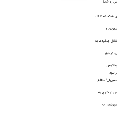
یس رد شد!
ان شکسته تا قله
وریان و
قلال جنگیده، به
دی در حق
پیاکوس
 نبود!
نصوریان/مدافع
س در خارج به
رسپولیس به