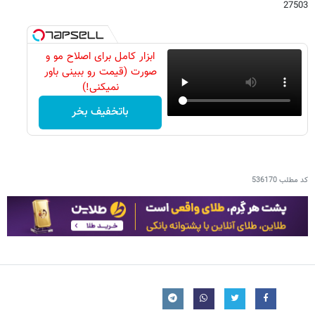
27503
ابزار کامل برای اصلاح مو و
صورت (قیمت رو ببینی باور
نمیکنی!)
باتخفیف بخر
کد مطلب
536170