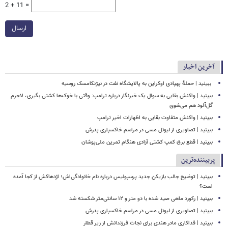
2 + 11 =
ارسال
آخرین اخبار
‏ ببینید | حملهٔ پهپادی اوکراین به پالایشگاه نفت در نیژنکامسک روسیه
ببینید | واکنش بقایی به سوال یک خبرنگار درباره ترامپ: وقتی با خوک‌ها کشتی بگیری، لاجرم
گل‌آلود هم می‌شوی
ببینید | واکنش متفاوت بقایی به اظهارات اخیر ترامپ
ببینید | تصاویری از لیونل مسی در مراسم خاکسپاری پدرش
ببینید | قطع برق کمپ کشتی آزادی هنگام تمرین ملی‌پوشان
پربیننده‌ترین
ببینید | توضیح جالب بازیکن جدید پرسپولیس درباره نام خانوادگی‌اش؛ اژدهاکش از کجا آمده
است؟
ببینید | رکورد ماهی صید شده با دو متر و ۱۲ سانتی‌متر شکسته شد
ببینید | تصاویری از لیونل مسی در مراسم خاکسپاری پدرش
ببینید | فداکاری مادر هندی برای نجات فرزندانش از زیر قطار