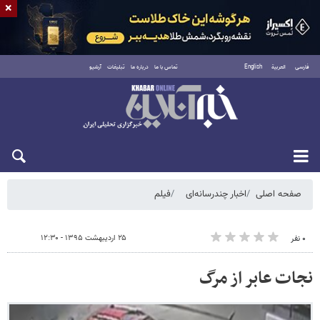
×
فارسی
العربية
English
تماس با ما
درباره ما
تبلیغات
آرشیو
دوشنبه ۱۹ مرداد ۱۴۰۵
صفحه اصلی
اخبار چندرسانه‌ای
فیلم
۲۵ اردیبهشت ۱۳۹۵ - ۱۲:۳۰
۰ نفر
نجات عابر از مرگ