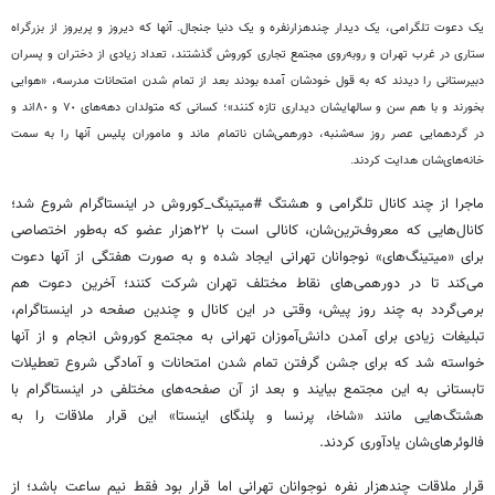
یک دعوت تلگرامی، یک دیدار چندهزارنفره و یک دنیا جنجال. آنها که دیروز و پریروز از بزرگراه
ستاری در غرب تهران و روبه‌روی مجتمع تجاری کوروش گذشتند، تعداد زیادی از دختران و پسران
دبیرستانی را دیدند که به قول خودشان آمده بودند بعد از تمام شدن امتحانات مدرسه، «هوایی
بخورند و با هم سن و سالهایشان دیداری تازه کنند»؛ کسانی که متولدان دهه‌های ٧٠ و ٨٠‌اند و
در گردهمایی عصر روز سه‌شنبه، دورهمی‌شان ناتمام ماند و ماموران پلیس آنها را به سمت
خانه‌های‌شان هدایت کردند.
ماجرا از چند کانال تلگرامی و هشتگ #میتینگ_کوروش در اینستاگرام شروع شد؛
کانال‌هایی که معروف‌ترین‌شان، کانالی است با ٢٢‌هزار عضو که به‌طور اختصاصی
برای «میتینگ‌های» نوجوانان تهرانی ایجاد شده و به صورت هفتگی از آنها دعوت
می‌کند تا در دورهمی‌های نقاط مختلف تهران شرکت کنند؛ آخرین دعوت هم
برمی‌گردد به چند روز پیش، وقتی در این کانال و چندین صفحه در اینستاگرام،
تبلیغات زیادی برای آمدن دانش‌آموزان تهرانی به مجتمع کوروش انجام و از آنها
خواسته شد که برای جشن گرفتن تمام شدن امتحانات و آمادگی شروع تعطیلات
تابستانی به این مجتمع بیایند و بعد از آن صفحه‌های مختلفی در اینستاگرام با
هشتگ‌هایی مانند «شاخا، پرنسا و پلنگای اینستا» این قرار ملاقات را به
فالوئرهای‌شان یادآوری کردند.
قرار ملاقات چندهزار نفره نوجوانان تهرانی اما قرار بود فقط نیم ساعت باشد؛ از