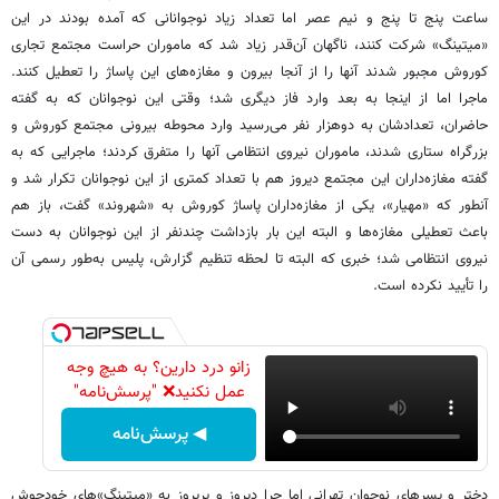
ساعت پنج تا پنج و نیم عصر اما تعداد زیاد نوجوانانی که آمده بودند در این
«میتینگ» شرکت کنند، ناگهان آن‌قدر زیاد شد که ماموران حراست مجتمع تجاری
کوروش مجبور شدند آنها را از آنجا بیرون و مغازه‌های این پاساژ را تعطیل کنند.
ماجرا اما از اینجا به بعد وارد فاز دیگری شد؛ وقتی این نوجوانان که به گفته
حاضران، تعدادشان به دو‌هزار نفر می‌رسید وارد محوطه بیرونی مجتمع کوروش و
بزرگراه ستاری شدند، ماموران نیروی انتظامی آنها را متفرق کردند؛ ماجرایی که به
گفته مغازه‌داران این مجتمع دیروز هم با تعداد کمتری از این نوجوانان تکرار شد و
آنطور که «مهیار»، یکی از مغازه‌داران پاساژ کوروش به «شهروند» گفت، باز هم
باعث تعطیلی مغازه‌ها و البته این بار بازداشت چندنفر از این نوجوانان به دست
نیروی انتظامی شد؛ خبری که البته تا لحظه تنظیم گزارش، پلیس به‌طور رسمی آن
را تأیید نکرده است.
زانو درد دارین؟ به هیچ وجه
عمل نکنید❌ "پرسش‌نامه"
◀ پرسش‌نامه
دختر و پسرهای نوجوان تهرانی اما چرا دیروز و پریروز به «میتینگ»های خودجوش