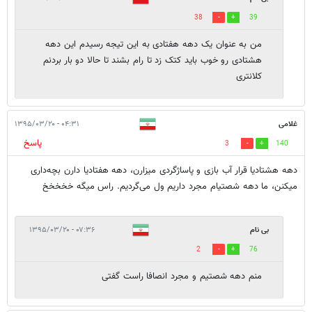
38
39
من به عنوان یک دهه هفتادی به این تیجه رسیدم این دهه
هشتادی رو خوب باید کتک زد تا رام بشند تا حالا دو بار بردنم
کلانتری
غلامی
۰۴:۳۱ - ۱۳۹۵/۰۳/۲۰
پاسخ
3
140
دهه هشتادیا قرار آب بازی و پاساژگردی میزارن، دهه هفتادیا دارن بچه‌داری
میکنن، ما دهه شصتیام مجرد داریم ول می‌گردیم. راس میگه خخخخخ
بی نام
۰۷:۳۶ - ۱۳۹۵/۰۳/۲۰
2
76
منم دهه شصتیم و مجرد انصافا راست گفتی