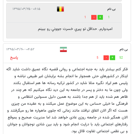
بی نام
۰۶:۱۵ - ۱۳۹۵/۰۳/۲۵
1
1
اميدوارم. حداقل تو پيري خسرت جووني رو ببينم
بی نام
۰۴:۵۲ - ۱۳۹۵/۰۳/۲۰
پاسخ
5
52
فکر کنم بیشتر باید به جنبه اجتماعی و روانی قضیه نگاه عمیق داشت شاید اگه
اینکار در کشورهای حتی همجوار ما انجام بشه برایشان غیر طبیعی نباشه و
پلیس هم ایراد نگیره مثلا شاید در کشور ترکیه رسانه ها هم استقبال بکنند
ولی چون ما به دختر و پسر در جامعه به این دید نگاه میکنیم که هر چند در
ظاهر هم شده باید از هم جدا باشند به همین دلیل مسولین انتظامی و
فرهنگی ما خیلی حساس به این موضوع عمل میکنند و به عقیده من چیزی
هست که اگر الان اتفاق نیافتد مانند زمانی که جلوی ماهواره ها رو میگرفتند و
الان همگیر شده در جامعه روزی عادی خواهد شد اما مدیریت صحیح و بموقع
رفتارهای اجتماعی باید با درایت انجام شود و باید بین شادی نوجوانان و جوانان
و بی نظمی اجتماعی تفاوت قائل بود.