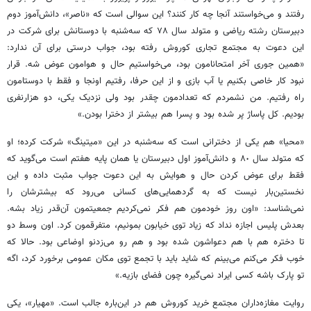
رفتند و می‌خواستند آنجا چه کار کنند؟ این سوالی است که «ناصر»، دانش‌آموز دوم
دبیرستان رشته ریاضی و متولد‌ سال ٧٨ که سه‌شنبه با دوستانش برای شرکت در
این دعوت به مجتمع تجاری کوروش رفته بود، جواب درستی برای آن ندارد:
«همین جوری آخر امتحانامون بود، می‌خواستیم حال و هوامون عوض شه. قرار
نبود کار خاصی بکنیم یا آب بازی و از این حرفا، رفتیم اونجا و فقط با دوستامون
راه رفتیم. من نشمردم که تعدادمون چقدر بود ولی نزدیک یکی، دو هزارنفری
بودیم. کل پاساژ پر شده بود و پسرا هم بیشتر از دخترا بودن.»
«محیا» هم یکی از دخترانی است که سه‌شنبه در این «میتینگ» شرکت کرده؛ او
که متولد‌ سال ٨٠ و دانش‌آموز اول دبیرستان یا همان پایه هفتم است می‌گوید که
فقط برای عوض کردن حال و هوایش به این دعوت جواب مثبت داده و این
نخستین‌بار نیست که به گردهمایی‌های کسانی می‌رود که بیشترشان را
نمی‌شناسد: «اون روز خودمون هم فکر نمی‌کردیم جمعیتمون آن‌قدر زیاد بشه.
بعدش پلیس اجازه نداد که زیاد توی خیابون بمونیم، متفرقمون کرد. اون وسط دو
تا دختره هم با هم دعواشون شده بود و هم رو می‌زدنو اوضاعی بود. حالا که
خوب فکر می‌کنم می‌بینم که شاید باید با تجمع توی مکان عمومی برخورد کرد، اگه
تو پارک باشه کسی ایراد نمی‌گیره چون فضای بازیه.»
روایت مغازه‌داران مجتمع خرید کوروش هم در این‌باره جالب است. «مهیار»، یکی