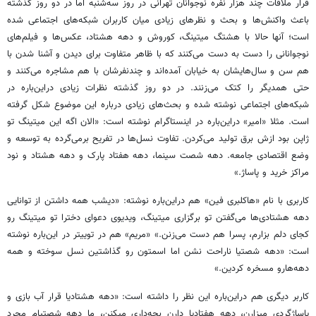
قرار ملاقات چند هزار نفره نوجوانان تهرانی در روز سه‌شنبه اما در دو روز گذشته
باعث واکنش‌ها و بحث و نظرهای زیادی میان کاربران شبکه‌های اجتماعی شده
است؛ آنها حالا با هشتگ میتینگ، کوروش و دهه هشتاد، عکس‌ها و فیلم‌های
نوجوانانی را دست به دست می‌کنند که با ظاهر متفاوت برای دیدن و آشنا شدن با
هم سن و سال‌هایشان به خیابان آمده‌اند و چندنفرشان با هم مشاجره می‌کنند و
حتی همديگر را کتک می‌زنند. در دو روز گذشته نظرات زیادی دراین‌باره در
شبکه‌های اجتماعی نوشته شده و بحث‌های زیادی درباره این موضوع شکل گرفته
است. مثلا «امیر» دراین‌باره در اینستاگرام نوشته است: «الان اگه این میتینگ تو
ژاپن بود ازش برق تولید می‌کردن. تفاوت نسل‌ها در تفریح برمی‌گرده به توسعه و
وضع اقتصادی جامعه. دهه شصت سینما، دهه هفتاد پارک و دهه هشتاد و نود
مراکز خرید و پاساژ.»
کاربری با نام «هاکلبری فین» هم دراین‌باره نوشته: «دیشب همه داشتن از توانایی
دهه هشتادی‌ها می‌گفتن تو برگزاری میتینگ، ویدیوی دعوای دخترا تو میتینگ رو
کجای دلم بزارم، پسرا هم دست می‌زنن.» «مریم» هم در توییتر در این‌باره نوشته
است: «دهه شصتیا ناراحت نشن اما اسمتون رو گذاشتین نسل سوخته و همه
دهه‌هارو مسخره کردین.»
کاربر دیگری هم دراین‌باره این نظر را داشته است: «دهه هشتادیا قرار آب بازی و
پاساژگردی میزارن، دهه هفتادیا دارن بچه‌داری میکنن، ما دهه شصتیام مجرد