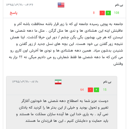
بی نام
۰۴:۳۶ - ۱۳۹۵/۰۳/۲۰
پاسخ
8
108
جامعه به پوچی رسیده جامعه ای که با زور قرار باشه محافظت باشه آخر و
عاقبتش اینه این هشتادی ها و ندی ها مثل گرگن . مثل ما دهه شصتی ها
نیستن که هر چی بهشون بگی بگن چشم / دور این حرفا گذشت. اینا همش
نتیجه زور گفتن بی خود هست. این بچه های نسل جدید از زور گفتن و
شنیدن بدشون میاد. همین دهه هشتادی ها و نودی ها آخرش اون کاری رو
می کنن که ما دهه شصتی ها فقط شعارش رو می دادیم میگی نه ؟؟ بزار به
وقتش
بی نام
۰۷:۲۰ - ۱۳۹۵/۰۳/۲۰
64
15
دوست عزیز شما به اصطلاح دهه شصتی ها خودتون آغازگر
تغییر و تحول بودید و خیلی از این بدتر ها را کردید که یادتان
نمی آید . به یاری خدا این ها آینده سازان مملکت ما هستند و
باید حمایت و دعایشان کنیم ، این ها فرزندان ما هستند