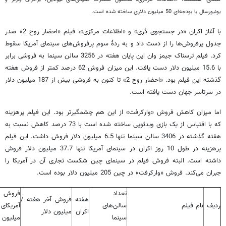
یونیورسال با بودجه‌ای 50 میلیون دلاری ساخته شده است.
با آغاز اکران «در جستجوی دُری» و «اطلاعات مرکزی»، فیلم «احضار روح 2» صدر
جدول پرفروش‌ها را از دست داد و به ردۀ سوم پرفروش‌های سینمای آمریکا سقوط
کرد. فیلم ترسناک جیمز وان این پایان هفته در 3256 سالن سینما به فروشی برابر
با 15.6 میلیون دلار دست یافت. این میزان فروش 62 درصد کمتر از فروش هفته
گذشته این فیلم بود. «احضار روح 2» تا کنون به فروشی بیش از 187 میلیون دلار
در سرتاسر جهان دست یافته است.
اما میزان کاهش فروش «وارکرفت» از این هم چشمگیرتر بود. این فیلم پرهزینه
که با اقتباس از یک بازی ویدئویی ساخته شده است با 73 درصد کاهش نسبت به
هفته گذشته در 3406 سالن سینما تنها 6.5 میلیون دلار فروش داشت. این فیلم
پرهزینه در طول 10 روز اکران در سینمای آمریکا تنها 37.7 میلیون دلار فروش
داشته است. البته فروش فیلم در سینمای چین شکست تجاری آن در آمریکا را
جبران می‌کند. فروش «وارکرفت» در چین 205 میلیون دلار بوده است.
تعداد
فروش
هفته
فروش آخر هفته /
ردیف
نام فیلم
سالن‌های
آمریکای
اکران
میلیون دلار
سینما
میلیون د