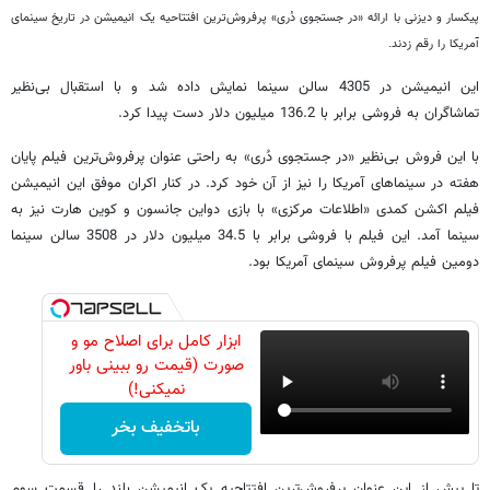
پیکسار و دیزنی با ارائه «در جستجوی دُری» پرفروش‌ترین افتتاحیه یک انیمیشن در تاریخ سینمای
آمریکا را رقم زدند.
این انیمیشن در 4305 سالن سینما نمایش داده شد و با استقبال بی‌نظیر
تماشاگران به فروشی برابر با 136.2 میلیون دلار دست پیدا کرد.
با این فروش بی‌نظیر «در جستجوی دُری» به راحتی عنوان پرفروش‌ترین فیلم پایان
هفته در سینماهای آمریکا را نیز از آن خود کرد. در کنار اکران موفق این انیمیشن
فیلم اکشن کمدی «اطلاعات مرکزی» با بازی دواین جانسون و کوین هارت نیز به
سینما آمد. این فیلم با فروشی برابر با 34.5 میلیون دلار در 3508 سالن سینما
دومین فیلم پرفروش سینمای آمریکا بود.
ابزار کامل برای اصلاح مو و
صورت (قیمت رو ببینی باور
نمیکنی!)
باتخفیف بخر
تا پیش از این عنوان پرفروش‌ترین افتتاحیه یک انیمیشن بلند را قسمت سوم