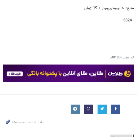
منبع: هالیوودریپورتر / 19 ژوئن
58241
کد مطلب
548180