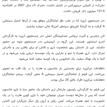
«شرک» از کمپانی دریم‌ورکس در اختیار داشت. «شرک 3» سال 2007 در افتتاحیه
121.6 میلیون دلار فروش داشت.
«در جستجوی دُری» که در جلب نظر تماشاگران موفق بود، از آن‌ها امتیاز سینمایی
A گرفت و به گیشۀ کم‌رونق سینمای آمریکا جانی دوباره بخشید.
الن دِجنرس و آلبرت بروکس صداپیشگان اصلی «در جستجوی دُری» به کارگردانی
اندرو استنتون هستند. این گروه در انیمیشن «در جستجوی نمو» نیز حضور
داشتند. این بار داستان روی شخصیت دُری و تلاش او برای یافتن پدر و مادرش
تمرکز دارد. دُری همراه با نمو و مارلین به یک موسسه دریایی وارد می‌شود و در
آنجا با یک نهنگ سفید، یک اختاپوس و یک کوسه سفید آشنا می‌شود.
«اطلاعات مرکزی» برای نخستین بار جانسون و هارت را در یک قاب به تصویر
می‌کشد. این فیلم از تماشاگران امتیاز سینمایی A منفی گرفت. بیشتر تماشاگران
«اطلاعات مرکزی» افراد بالای 25 سال بودند.
این فیلم به کارگردانی راوسون مارشال تربر داستان یک مامور سیا با بازی جانسون
است که پس از سال‌ها دوست دوران نوجوانی خود با بازی کوین هارت را در یک
ماموریت با خود همراه می‌کند. ایمی رایان و آرون پال دیگر بازیگران این اکشن
کمدی هستند.
«اطلاعات مرکزی» محصول مشترک کمپانی‌های نیولاین، برادران وارنر و