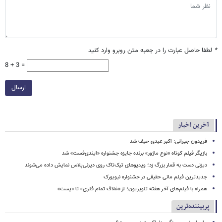
*
لطفا حاصل عبارت را در جعبه متن روبرو وارد کنید
8 + 3 =
ارسال
آخرین اخبار
فریدون جیرانی: اکبر عبدی حیف شد
بازیگر فیلم کوتاه «نوع ماژور» برنده جایزه جشنواره «ایندی‌فست» شد
دیزنی دست به قمار بزرگ زد؛ ویدیوهای تیک‌تاک روی دیزنی‌پلاس نمایش داده می‌شوند
جدیدترین فیلم مانی حقیقی در جشنواره نیویورک
همراه با فیلم‌های آخر هفته تلویزیون؛ از «غلاف تمام فلزی» تا «پست»
پربیننده‌ترین