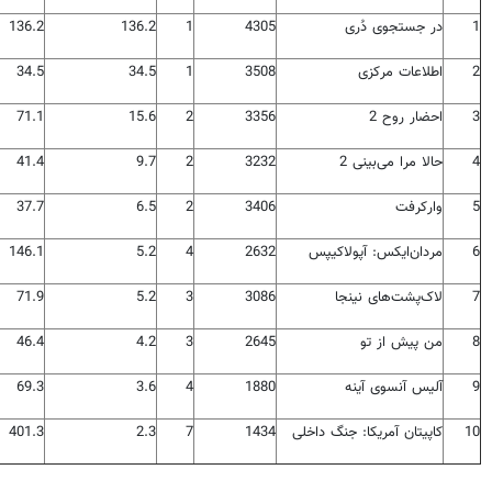
1
در جستجوی دُری
4305
1
136.2
136.2
2
اطلاعات مرکزی
3508
1
34.5
34.5
3
احضار روح 2
3356
2
15.6
71.1
4
حالا مرا می‌بینی 2
3232
2
9.7
41.4
5
وارکرفت
3406
2
6.5
37.7
6
مردان‌ایکس: آپولاکیپس
2632
4
5.2
146.1
7
لاک‌پشت‌های نینجا
3086
3
5.2
71.9
8
من پیش از تو
2645
3
4.2
46.4
9
آلیس آنسوی آینه
1880
4
3.6
69.3
10
کاپیتان آمریکا: جنگ داخلی
1434
7
2.3
401.3