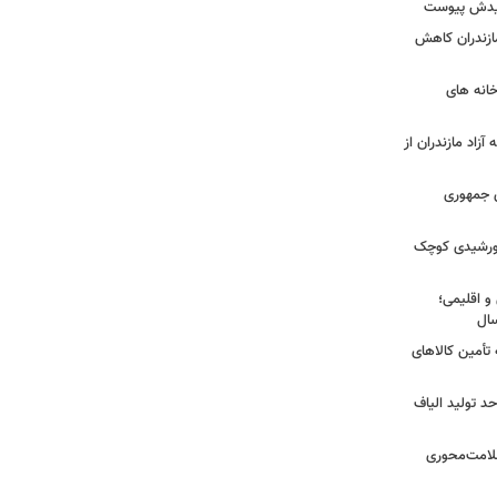
شهیدش پیوست
ازندران کاهش
ودخانه های
آزاد مازندران از
دی جمهوری
 خورشیدی کوچک
و اقلیمی؛
 تأمین کالاهای
د تولید الیاف
سلامت‌محوری