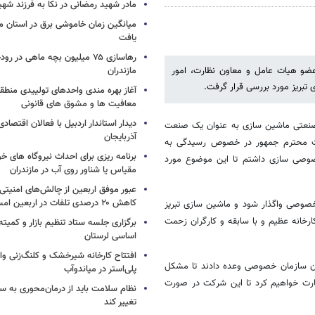
مادر شهید رمضانی در نکا به فرزند 
میانگین زمان خاموشی برق در استان م
یافت
رهاسازی ۷۵ میلیون بچه ماهی در ر
 عضو هیات عامل و معاون نظارت، امور
مازندران
بریز مورد بررسی قرار گرفت.
آغاز بهره مندی واحدهای تولییدی منطقه 
معافیت ها و مشوق های قانونی
دیدار استاندار اردبیل با فعالان اقتصا
وه صنعتی ماشین سازی به عنوان یک صنعت
آذربایجان
یاست محترم جمهور در خصوص رسیدگی به
برنامه ریزی برای احداث نیروگاه های
صوصی سازی داشتم تا این موضوع مورد
مقیاس یا شناور روی آب در مازندران
عبور موفق اربعین از چالش‌های امنیتی 
کاهش ۲۰ درصدی تلفات در اربعین امسال
 به بخش خصوصی واگذار شود و ماشین سازی تبریز
رخانه عظیم و با سابقه و کارگران زحمت
برگزاری جلسه ستاد تنظیم بازار و کمیته
اساسی لرستان
افتتاح کارخانه شیرخشک و کلنگ‌زنی واح
لان سازمان خصوصی وعده دادند تا مشکل
پلی‌استر در میاندوآب
ارت خواهیم کرد تا این شرکت در صورت
نظام سلامت باید از درمان‌محوری به 
تغییر کند