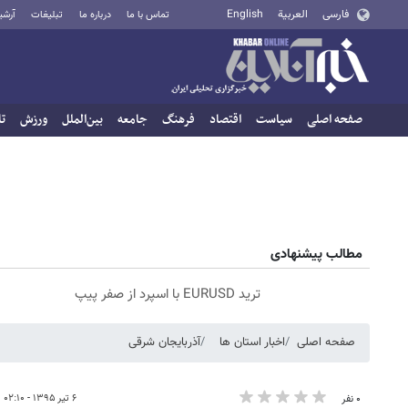
فارسی
العربية
English
تماس با ما
درباره ما
تبلیغات
آرشی
صفحه اصلی
سیاست
اقتصاد
فرهنگ
جامعه
بین‌الملل
ورزش
تا
مطالب پیشنهادی
ترید EURUSD با اسپرد از صفر پیپ
صفحه اصلی
اخبار استان ها
آذربایجان شرقی
۶ تیر ۱۳۹۵ - ۰۲:۱۰
۰ نفر