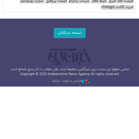
قیمت طلا امروز
بلیط قطار
شرکت رادوکو
قیمت پروفیل
سایت یوتوتایمز
خرید اکانت chatgpt
نسخه دسکتاپ
تمامی حقوق این سایت برای خبرآنلاین محفوظ است. نقل مطالب با ذکر منبع بلامانع است.
Copyright © 2025 khabaronline News Agancy, All rights reserved
طراحی و تولید: نستوه