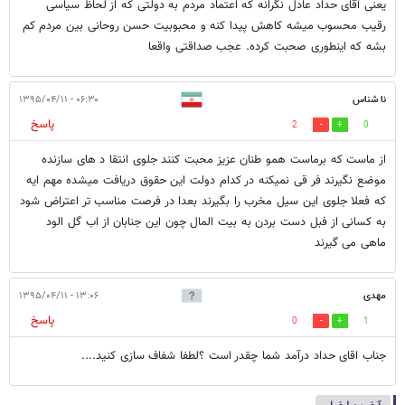
یعنی آقای حداد عادل نگرانه که اعتماد مردم به دولتی که از لحاظ سیاسی
رقیب محسوب میشه کاهش پیدا کنه و محبوبیت حسن روحانی بین مردم کم
بشه که اینطوری صحبت کرده. عجب صداقتی واقعا
نا شناس
۰۶:۳۰ - ۱۳۹۵/۰۴/۱۱
پاسخ
2
0
از ماست که برماست همو طنان عزیز محبت کنند جلوی انتقا د های سازنده
موضع نگیرند فر قی نمیکنه در کدام دولت این حقوق دریافت میشده مهم ایه
که فعلا جلوی این سیل مخرب را بگیرند بعدا در فرصت مناسب تر اعتراض شود
به کسانی از فبل دست بردن به بیت المال چون این جنابان از اب گل الود
ماهی می گیرند
مهدی
۱۳:۰۶ - ۱۳۹۵/۰۴/۱۱
پاسخ
0
1
جناب اقای حداد درآمد شما چقدر است ؟لطفا شفاف سازی کنید....