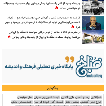
جزئیات جدید از قتل یک مداح/ پخش ویدئوی پیکر حمیدرضا رجب‌زاده
در شبکه‌های معاند
ظریف: بدون مدیریت تنش با آمریکا، حتی دوستان ایران هم از تهران
فاصله می‌گیرند/ایران نباید در مذاکرات با ترامپ قربانی روسیه و چین
شود
از سقوط در QS تا حذف از تایمز، وقتی سیاست دانشگاه را قربانی
می‌کند/ روایت حذف دانشگاه‌های ایران از رتبه‌بندی‌های جهانی
وبگردی
خبرآنلاین
راه نو آنلاین
بازی آنلاین
قیمت تلویزیون سونی
مبل مینیمال
جراح بینی گوشتی
پرشین هتل
قیمت آهن فولاد ایرانیان
اعتبارسنجی بانکی