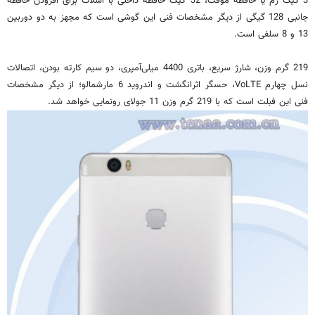
3 گیگ رم یا حافظه موقت، 32 گیگ حافظه داخلی با اسلات برای افزودن حافظه
جانبی 128 گیگی از دیگر مشخصات فنی این گوشی است که مجهز به دو دوربین
13 و 8 سلفی است.
219 گرم وزن، شارژ سریع، باتری 4400 میلی‌آمپری، دو سیم کارته بودن، اتصالات
نسل چهارم VoLTE، حسگر اثرانگشت و اندروید 6 مارشمالو؛ از دیگر مشخصات
فنی این فبلت است که با 219 گرم وزن 11 جولای رونمایی خواهد شد.