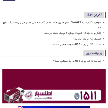
آخرین اخبار
اتهام سنگین علیه ChatGPT؛ خانواده زن ۲۹ ساله می‌گویند هوش مصنوعی او را به مرگ سوق
داد
تلگرام به برندگان المپیاد جهانی کامپیوتر جایزه می‌دهد
امسال چه ایرپادی بخریم؟
علامت D کنار پورت USB به چه معنایی است؟
پربیننده‌ترین
علامت D کنار پورت USB به چه معنایی است؟