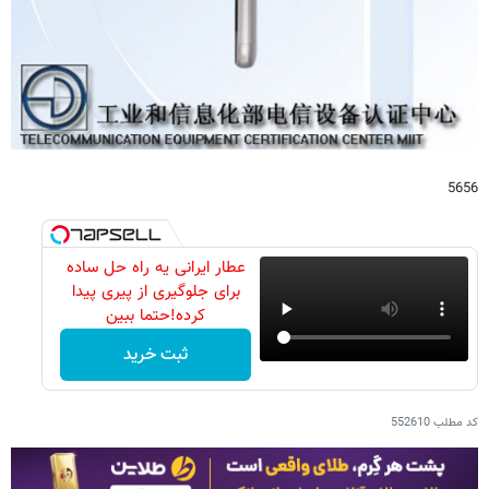
5656
عطار ایرانی یه راه حل ساده
برای جلوگیری از پیری پیدا
کرده!حتما ببین
ثبت خرید
کد مطلب
552610