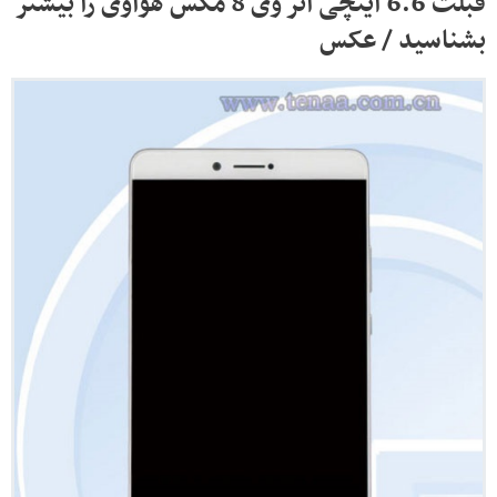
فبلت 6.6 اینچی آنر وی 8 مکس هوآوی را بیشتر
بشناسید / عکس