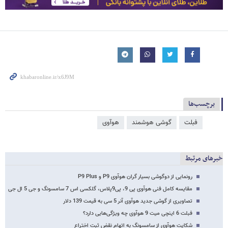
برچسب‌ها
فبلت
گوشی هوشمند
هوآوی
خبرهای مرتبط
رونمایی از دوگوشی بسیار گران هوآوی P9 و P9 Plus
مقایسه کامل فنی هوآوی پی 9، پی9پلاس، گلکسی اس 7 سامسونگ و جی 5 ال جی
تصاویری از گوشی جدید هوآوی آنر 5 سی به قیمت 139 دلار
فبلت 6 اینچی میت 9 هوآوی چه ویژگی‌هایی دارد؟
شکایت هوآوی از سامسونگ به اتهام نقض ثبت اختراع