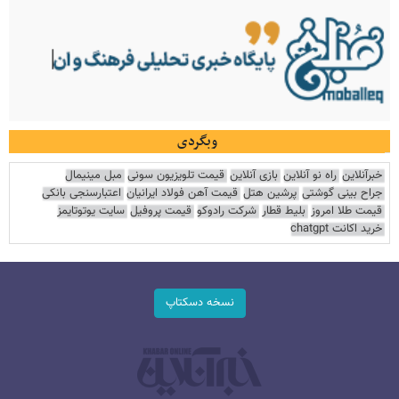
وبگردی
خبرآنلاین
راه نو آنلاین
بازی آنلاین
قیمت تلویزیون سونی
مبل مینیمال
جراح بینی گوشتی
پرشین هتل
قیمت آهن فولاد ایرانیان
اعتبارسنجی بانکی
قیمت طلا امروز
بلیط قطار
شرکت رادوکو
قیمت پروفیل
سایت یوتوتایمز
خرید اکانت chatgpt
نسخه دسکتاپ