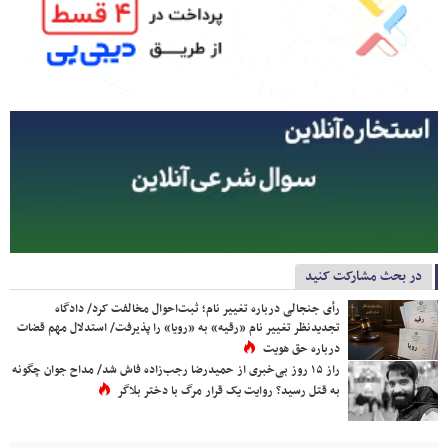
در بحث مشارکت کنید
رأی جنجالی درباره تغییر نام؛ ثبت‌احوال مخالفت کرد/ دادگاه
تجدیدنظر تغییر نام «رقیه» به «رویا» را پذیرفت/ استدلال مهم قضات
درباره حق هویت
راز ۱۵ روز بی‌خبری از حمیدرضا رجب‌زاده فاش شد/ مداح جوان چگونه
به قتل رسید؟ روایت یک قرار مرگ با دختر بلاگر