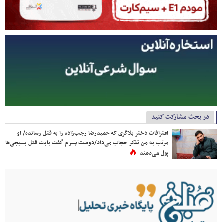
در بحث مشارکت کنید
اعترافات دختر بلاگری که حمیدرضا رجب‌زاده را به قتل رسانده/ او
مرتب به من تذکر حجاب می‌داد/دوست پسرم گفت بابت قتل بسیجی‌ها
پول می‌دهند