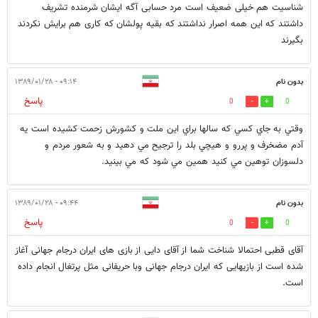
شناسیت هم خیلی ضعیف است مرد حسابی آگه ایشان شرمنده تشریف
داشتند که این همه اصرار نداشتند که بقیه پولشان که کاری هم برایش نکردند
بگیرند
بدون نام
۰۹:۱۴ - ۱۳۸۹/۰۱/۲۸
پاسخ
0
0
وقتي به جاي كسي كه سالها براي اين ملت و كشورش زحمت كشيده است يه
آدم مضخرف و پررو و هيچي بلد را ترجيح مي دهيد و به شعور مردم و
دلسوزان توهين مي كنيد همين مي شود كه مي بينيد.
بدون نام
۰۹:۴۴ - ۱۳۸۹/۰۱/۲۸
پاسخ
0
0
آقای قطبی احتمالا شناخت شما از آقای دایی از بازی های ایران درجام جهانی آغاز
شده است از بازیهایی که ایران درجام جهانی وبا حریفانی مثل پرتغال انجام داده
است.