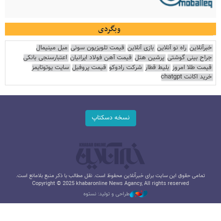
وبگردی
خبرآنلاین
راه نو آنلاین
بازی آنلاین
قیمت تلویزیون سونی
مبل مینیمال
جراح بینی گوشتی
پرشین هتل
قیمت آهن فولاد ایرانیان
اعتبارسنجی بانکی
قیمت طلا امروز
بلیط قطار
شرکت رادوکو
قیمت پروفیل
سایت یوتوتایمز
خرید اکانت chatgpt
نسخه دسکتاپ
تمامی حقوق این سایت برای خبرآنلاین محفوظ است. نقل مطالب با ذکر منبع بلامانع است.
Copyright © 2025 khabaronline News Agancy, All rights reserved
طراحی و تولید: نستوه