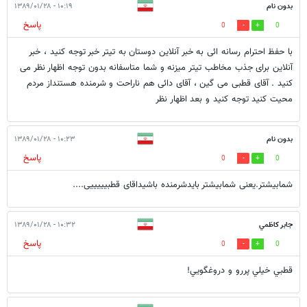
بدون نام
۱۰:۱۹ - ۱۳۸۹/۰۱/۲۸
پاسخ
0
0
با حفظ احترام رسانه ائی به خبر آنلاین دوستان به تیتر خبر توجه کنید ، خبر
آنلاین برای جذب مخاطب تیتر میزنه و شما متاسفانه بدون توجه اظهار نظر می
کنید . آقای قطبی می گین ، آقای دائی هم ناراحت و شرمنده هستنداز مردم
محیت کنید توجه کنید و بعد اظهار نظر
بدون نام
۱۰:۲۳ - ۱۳۸۹/۰۱/۲۸
پاسخ
0
0
شمابیشتر.یعنی شمابیشتر بایدشرمنده باشیداقای قطبیییییی....
جابر كاظمي
۱۰:۳۲ - ۱۳۸۹/۰۱/۲۸
پاسخ
0
0
قطبي خيلي پررو و دروغگويي!