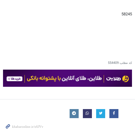
58245
کد مطلب
554409