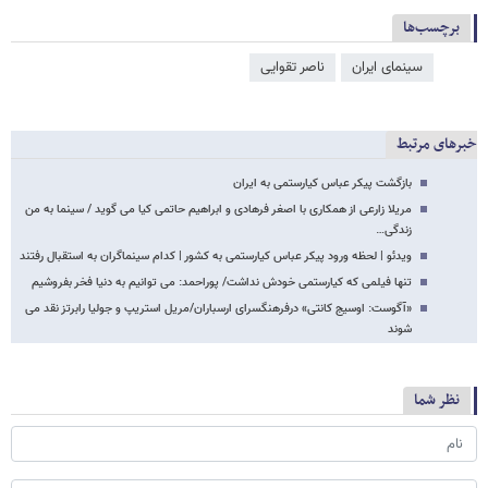
برچسب‌ها
سینمای ایران
ناصر تقوایی
خبرهای مرتبط
بازگشت پیکر عباس کیارستمی به ایران
مریلا زارعی از همکاری با اصغر فرهادی و ابراهیم حاتمی کیا می گوید / سینما به من
زندگی…
ویدئو | لحظه ورود پیکر عباس کیارستمی به کشور | کدام سینماگران به استقبال رفتند
تنها فیلمی که کیارستمی خودش نداشت/ پوراحمد: می توانیم به دنیا فخر بفروشیم
«آگوست: اوسیج کانتی» درفرهنگسرای ارسباران/مریل استریپ و جولیا رابرتز نقد می
شوند
نظر شما