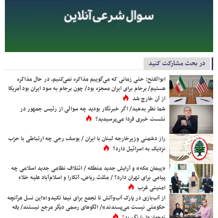
در بحث مشارکت کنید
ابوالفتح: حتی زمانی که می‌گوییم مذاکره نمی‌کنیم، در حال مذاکره
هستیم/ برجام برای ایران معجزه بود/ چون برجام به سود ایران بود آمریکا
از آن خارج شد
شما نظر بدهید/ اگر خبرنگار بودید چه سوالی از رئیس جمهور در
نشست خبری فردا می‌پرسیدید؟
راز دشمنی وزیرخارجه لبنان با ایران / یوسف رجی چه ارتباطی با حزب
نزدیک به اسرائیل دارد؟
«پیمان مکه» و آرایش جدید منطقه / ائتلاف نظامی جدید اسلامی چه
پیامی برای تهران دارد؟ / مثلث ریاض، آنکارا و اسلام‌آباد علیه خلاء
امنیتی غرب
از آب‌بازی در پارک آب‌وآتش تا تجمع برای نیما تکیدو؛«این نسل هرآنچه
حکومتی نیست می‌پسندند»/ الگوهای رسمی دیگر مرجع نیستند/ یقه
نوجوان‌ها را نگیرید!