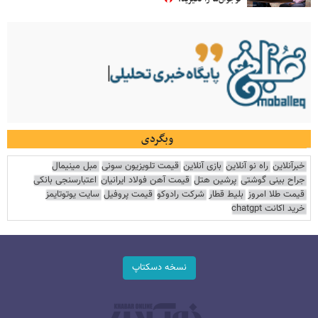
وبگردی
خبرآنلاین
راه نو آنلاین
بازی آنلاین
قیمت تلویزیون سونی
مبل مینیمال
جراح بینی گوشتی
پرشین هتل
قیمت آهن فولاد ایرانیان
اعتبارسنجی بانکی
قیمت طلا امروز
بلیط قطار
شرکت رادوکو
قیمت پروفیل
سایت یوتوتایمز
خرید اکانت chatgpt
نسخه دسکتاپ