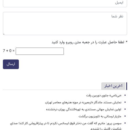
*
لطفا حاصل عبارت را در جعبه متن روبرو وارد کنید
7 + 0 =
ارسال
آخرین اخبار
«بی‌نامی» جلوی دوربین رفت
نمایش مستند ماندگار «اربعین» در موزه هنرهای معاصر تهران
اولین نمایش جهانی مستندی به تهیه‌کنندگی پوران درخشنده
مازیار لرستانی به تلویزیون برگشت
سوسن پرور: مادرم که گفت من دختر فوق‌ لیسانس نکردم تا در پیتزافروشی کار کند! صدای
شکستن قلبش را شنیدم