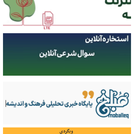
وبگردی