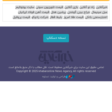
خبرآنلاین
راه نو آنلاین
بازی آنلاین
قیمت تلویزیون سونی
سایت یوتوتایمز
مبل مینیمال
جراح بینی گوشتی
پرشین هتل
قیمت آهن فولاد ایرانیان
اعتبارسنجی بانکی
قیمت طلا امروز
بلیط قطار
شرکت رادوکو
قیمت پروفیل
نسخه دسکتاپ
تمامی حقوق این سایت برای خبرآنلاین محفوظ است. نقل مطالب با ذکر منبع بلامانع است.
Copyright © 2025 khabaronline News Agancy, All rights reserved
طراحی و تولید: نستوه