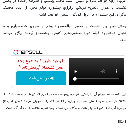
امروز» ارایه خواهد نمود و سپس سید محمد بهشتی و علیرضا رضاداد در بخش
نخست با عنوان «تجربه تاریخی برگزاری جشنواره فیلم فجر» از ابعاد مختلف
برگزاری این جشنواره در ادوار گوناگون سخن خواهند گفت.
بخش دوم این نشست با حضور ابوالحسن داوودی و منوچهر شاهسواری و با
عنوان «جشنواره فیلم فجر: دستاوردهای اکنونی، چشم­انداز آینده» برگزار خواهد
شد.
زانو درد دارین؟ به هیچ وجه
عمل نکنید❌ "پرسش‌نامه"
◀ پرسش‌نامه
این نشست که اجرای آن را رامتین شهبازی برعهده دارد، در تاریخ 21 تیرماه از ساعت 17:30 تا
20:30 در محل مدرسه ملی سینمای ایران، واقع در اقدسیه ( خیابان موحد دانش )، بعداز
چهارراه آجودانیه، کوچه نیلوفر پلاک 3 برگزار می شود و ورود عموم علاقمندان به آن آزاد است .
58245