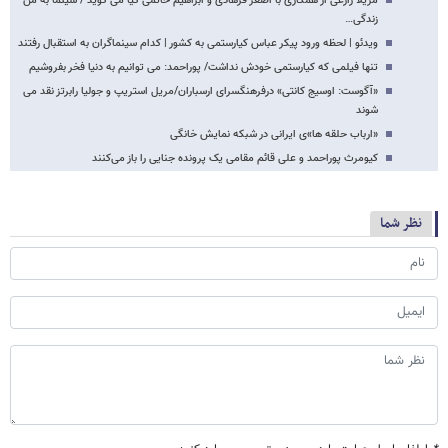
مریلا زارعی از همکاری با اصغر فرهادی و ابراهیم حاتمی کیا می گوید / سینما به من
زندگی…
ویدئو | لحظه ورود پیکر عباس کیارستمی به کشور | کدام سینماگران به استقبال رفتند
تنها فیلمی که کیارستمی خودش نداشت/ پوراحمد: می توانیم به دنیا فخر بفروشیم
«آگوست: اوسیج کانتی» درفرهنگسرای ارسباران/مریل استریپ و جولیا رابرتز نقد می
شوند
«ارباب حلقه ها»ی ایرانی در شبکه نمایش خانگی
کیومرث پوراحمد و علی قائم مقامی یک پرونده جنایی را باز می‌کنند
نظر شما