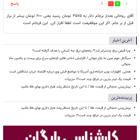
پاسخ
0
2
آقای روحانی بعداز برجام دلار به ۳۵۷۵ تومان رسید یعنی ۲۰۰ تومان بیشر از براز
قبل از بر جام. اکر این موفقیعت است لطفا اقرار کن. این فرجام است
آخرین اخبار
چرا قبض برق چندبرابر شد؟/ پله‌های برق چه کسانی را هدف گرفته است؟
سیگنال‌ مهم چین به بازار جهانی / افزایش ذخایر طلای اژدهای سرخ برای بیست و یکمین ماه
متوالی
همتی: اظهارات وزیر خزانه‌داری آمریکا با مواضع قبلی وی درباره اقتصاد ایران متناقض است
قیمت یک لیتر بنزین در عراق چند است؟/ جزییات
پیش‌بینی جنجالی از قیمت طلا / تا این تاریخ منتظر رشد هزار دلاری بهای طلا باشید
پربیننده‌ترین
پیش‌بینی جنجالی از قیمت طلا / تا این تاریخ منتظر رشد هزار دلاری بهای طلا باشید
قیمت یک لیتر بنزین در عراق چند است؟/ جزییات