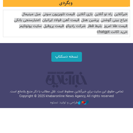
وبگردی
خبرآنلاین
راه نو آنلاین
بازی آنلاین
قیمت تلویزیون سونی
مبل مینیمال
جراح بینی گوشتی
پرشین هتل
قیمت آهن فولاد ایرانیان
اعتبارسنجی بانکی
قیمت طلا امروز
بلیط قطار
شرکت رادوکو
قیمت پروفیل
سایت یوتوتایمز
خرید اکانت chatgpt
نسخه دسکتاپ
تمامی حقوق این سایت برای خبرآنلاین محفوظ است. نقل مطالب با ذکر منبع بلامانع است.
Copyright © 2025 khabaronline News Agancy, All rights reserved
طراحی و تولید: نستوه