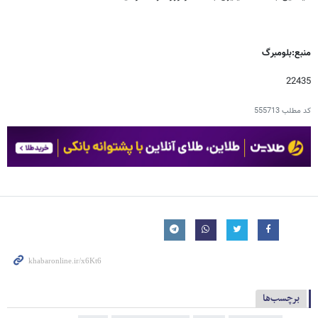
منبع:بلومبرگ
22435
کد مطلب
555713
برچسب‌ها