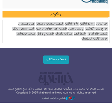
وبگردی
خبرآنلاین
راه نو آنلاین
بازی آنلاین
قیمت تلویزیون سونی
مبل مینیمال
جراح بینی گوشتی
پرشین هتل
قیمت آهن فولاد ایرانیان
اعتبارسنجی بانکی
قیمت طلا امروز
بلیط قطار
شرکت رادوکو
قیمت پروفیل
سایت یوتوتایمز
خرید اکانت chatgpt
نسخه دسکتاپ
تمامی حقوق این سایت برای خبرآنلاین محفوظ است. نقل مطالب با ذکر منبع بلامانع است.
Copyright © 2025 khabaronline News Agancy, All rights reserved
طراحی و تولید: نستوه