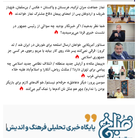
نماز جماعت سران ترکیه، عربستان و پاکستان + عکس / بن‌سلمان، شهباز
شریف و اردوغان پس از امضای پیمان دفاع مشترک نماز خواندند
شما نظر بدهید/ اگر خبرنگار بودید چه سوالی از رئیس جمهور در
نشست خبری فردا می‌پرسیدید؟
سناتور آمریکایی خواهان ارسال اسلحه برای شورش در ایران شد / تد
کروز: فرقی نمی‌کند پسر شاه روی کار بیاید یا مریم رجوی، هر کسی جز
جمهوری اسلامی
«پیمان مکه» و آرایش جدید منطقه / ائتلاف نظامی جدید اسلامی چه
پیامی برای تهران دارد؟ / مثلث ریاض، آنکارا و اسلام‌آباد علیه خلاء
امنیتی غرب
سوسن پرور: دیگر «عاشق» حرفه‌ام نیستم/ شو آف‌های لازم برای بازیگر
بودن را ندارم/ مِهر هم مثل نان آدم‌ها را نمک‌گیر می‌کند