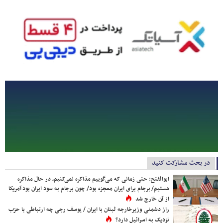
در بحث مشارکت کنید
ابوالفتح: حتی زمانی که می‌گوییم مذاکره نمی‌کنیم، در حال مذاکره
هستیم/ برجام برای ایران معجزه بود/ چون برجام به سود ایران بود آمریکا
از آن خارج شد
راز دشمنی وزیرخارجه لبنان با ایران / یوسف رجی چه ارتباطی با حزب
نزدیک به اسرائیل دارد؟