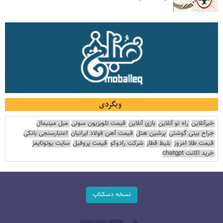
وبگردی
خبرآنلاین
راه نو آنلاین
بازی آنلاین
قیمت تلویزیون سونی
مبل مینیمال
جراح بینی گوشتی
پرشین هتل
قیمت آهن فولاد ایرانیان
اعتبارسنجی بانکی
قیمت طلا امروز
بلیط قطار
شرکت رادوکو
قیمت پروفیل
سایت یوتوتایمز
خرید اکانت chatgpt
نسخه دسکتاپ