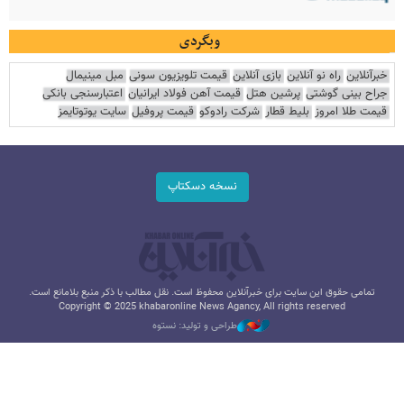
وبگردی
خبرآنلاین
راه نو آنلاین
بازی آنلاین
قیمت تلویزیون سونی
مبل مینیمال
جراح بینی گوشتی
پرشین هتل
قیمت آهن فولاد ایرانیان
اعتبارسنجی بانکی
قیمت طلا امروز
بلیط قطار
شرکت رادوکو
قیمت پروفیل
سایت یوتوتایمز
نسخه دسکتاپ
تمامی حقوق این سایت برای خبرآنلاین محفوظ است. نقل مطالب با ذکر منبع بلامانع است.
Copyright © 2025 khabaronline News Agancy, All rights reserved
طراحی و تولید: نستوه