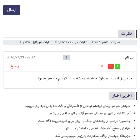
ارسال
نظرات
نظرات منتشر شده: 1
نظرات در صف انتشار: 0
نظرات غیرقابل انتشار: 0
بی نام
۰۷:۴۵ - ۱۳۹۵/۰۴/۲۶
پاسخ
0
0
بحرین زیادی داره وارد حاشیه میشه و در توهم به سر میبره
آخرین اخبار
ملوانان ناو هواپیمابر آبراهام لینکلن از افسردگی و افت شدید روحیه رنج می‌برند
آمریکا اوایل شهریور میزبان مجمع آژانس انرژی اتمی می‌شود
جانسون: ترامپ از پیامدهای جنگ با ایران برای آمریکایی‌ها آگاه است
افزایش سطح آماده‌باش نظامی و امنیتی در عراق
حزب‌الله خواستار توقف مذاکرات با رژیم صهیونیستی شد