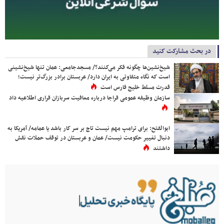
در بحث مشارکت کنید
شیخ‌نشین‌ها چگونه فکر می‌کنند؟/ مسجدجامعی: عمان تنها شیخ‌نشینی
است که نگاه متفاوتی به ایران دارد/ عربستان برادر بزرگ‌تر نیست؛
قدرت مسلط خلیج فارس است
سازمان وظیفه عمومی فراجا درباره معافیت سربازان فراری اطلاعیه داد
ابوالفتح: برای ترامپ مهم نیست تاج بر سر کار باشد یا عمامه/ آمریکا به
دنبال تغییر حکومت نیست/ عمان و عربستان در توقف حملات نقش
داشتند